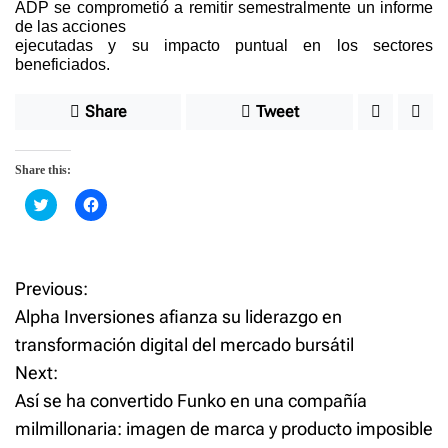
ADP se comprometió a remitir semestralmente un informe
de las acciones
ejecutadas y su impacto puntual en los sectores
beneficiados.
Share
Tweet
Share this:
C
C
l
l
i
i
c
c
k
k
t
t
o
o
Previous:
P
s
s
h
h
Alpha Inversiones afianza su liderazgo en
a
a
o
r
r
transformación digital del mercado bursátil
e
e
o
o
Next:
n
n
s
T
F
w
a
Así se ha convertido Funko en una compañía
i
c
t
t
e
milmillonaria: imagen de marca y producto imposible
t
b