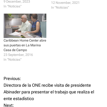
p
O
9 December, 2023
12 November, 2021
e
p
In "Noticias"
n
e
In "Noticias"
s
n
i
s
n
i
n
n
e
n
w
e
w
w
i
w
n
i
d
n
Caribbean Home Center abre
o
d
w
o
sus puertas en La Marina
)
w
Casa de Campo
)
23 September, 2016
In "Noticias"
P
Previous:
Directora de la ONE recibe visita de presidente
o
Abinader para presentar el trabajo que realiza el
ente estadístico
s
Next: