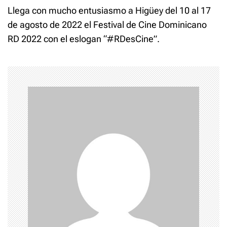
t
Llega con mucho entusiasmo a Higüey del 10 al 17
de agosto de 2022 el Festival de Cine Dominicano
n
RD 2022 con el eslogan “#RDesCine”.
a
v
i
g
a
t
i
o
n