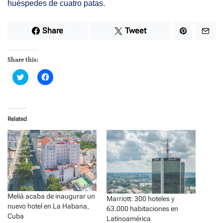
huéspedes de cuatro patas.
Share
Tweet
Share this:
C
C
l
l
i
i
c
c
k
k
t
t
o
o
Related
s
s
h
h
a
a
r
r
e
e
o
o
n
n
T
F
w
a
i
c
t
e
t
b
Meliá acaba de inaugurar un
e
o
Marriott: 300 hoteles y
r
o
nuevo hotel en La Habana,
63.000 habitaciones en
(
k
Cuba
O
(
Latinoamérica