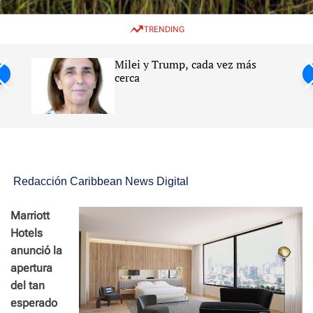
w
e
e
i
n
a
TRENDING
t
u
r
c
c
h
h
Milei y Trump, cada vez más
c
ntil
cerca
o
l
s
o
r
m
o
d
e
Redacción Caribbean News Digital
Marriott
Hotels
anunció la
apertura
del tan
esperado