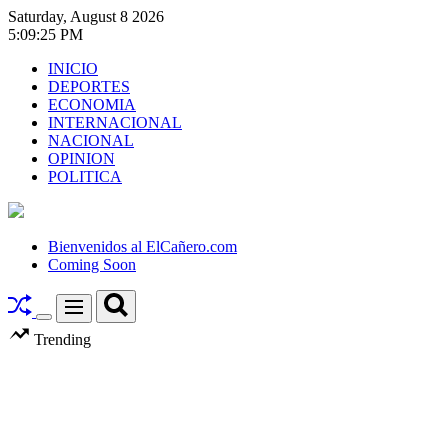
Skip
Saturday, August 8 2026
to
5
:
09
:
26
PM
content
INICIO
DEPORTES
ECONOMIA
INTERNACIONAL
NACIONAL
OPINION
POLITICA
El
Cañero.com
Bienvenidos al ElCañero.com
Coming Soon
Search
Menu
Switch
Trending
color
mode