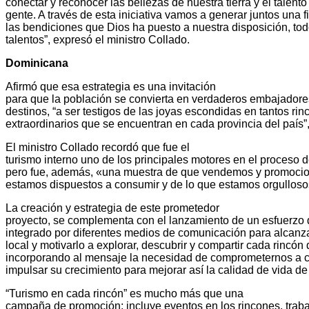
conectar y reconocer las bellezas de nuestra tierra y el talent
gente. A través de esta iniciativa vamos a generar juntos una 
las bendiciones que Dios ha puesto a nuestra disposición, to
talentos”, expresó el ministro Collado.
Dominicana
Afirmó que esa estrategia es una invitación
para que la población se convierta en verdaderos embajadore
destinos, “a ser testigos de las joyas escondidas en tantos ri
extraordinarios que se encuentran en cada provincia del país”,
El ministro Collado recordó que fue el
turismo interno uno de los principales motores en el proceso
pero fue, además, «una muestra de que vendemos y promoci
estamos dispuestos a consumir y de lo que estamos orgulloso
La creación y estrategia de este prometedor
proyecto, se complementa con el lanzamiento de un esfuerzo 
integrado por diferentes medios de comunicación para alcanz
local y motivarlo a explorar, descubrir y compartir cada rincón 
incorporando al mensaje la necesidad de comprometernos a cu
impulsar su crecimiento para mejorar así la calidad de vida d
“Turismo en cada rincón” es mucho más que una
campaña de promoción; incluye eventos en los rincones, traba