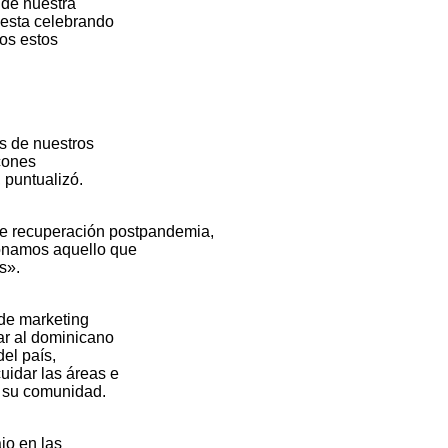
o de nuestra
fiesta celebrando
dos estos
s de nuestros
ncones
 puntualizó.
 de recuperación postpandemia,
onamos aquello que
s».
de marketing
ar al dominicano
del país,
idar las áreas e
e su comunidad.
jo en las