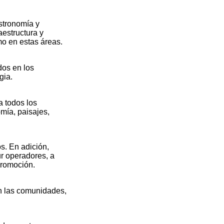
stronomía y
aestructura y
mo en estas áreas.
dos en los
gia.
a todos los
omía, paisajes,
s. En adición,
ur operadores, a
promoción.
en las comunidades,