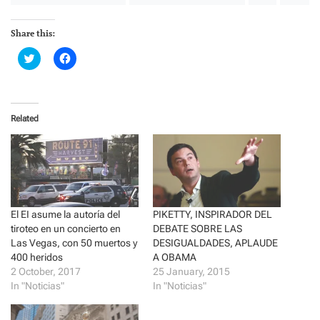
Share this:
C
C
l
l
i
i
c
c
k
k
t
t
o
o
Related
s
s
h
h
a
a
r
r
e
e
o
o
n
n
T
F
w
a
i
c
t
e
El EI asume la autoría del
PIKETTY, INSPIRADOR DEL
t
b
tiroteo en un concierto en
DEBATE SOBRE LAS
e
o
r
o
Las Vegas, con 50 muertos y
DESIGUALDADES, APLAUDE
(
k
400 heridos
A OBAMA
O
(
p
O
2 October, 2017
25 January, 2015
e
p
In "Noticias"
In "Noticias"
n
e
s
n
i
s
n
i