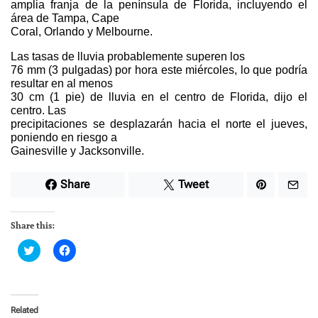
amplia franja de la península de Florida, incluyendo el
área de Tampa, Cape
Coral, Orlando y Melbourne.
Las tasas de lluvia probablemente superen los
76 mm (3 pulgadas) por hora este miércoles, lo que podría
resultar en al menos
30 cm (1 pie) de lluvia en el centro de Florida, dijo el
centro. Las
precipitaciones se desplazarán hacia el norte el jueves,
poniendo en riesgo a
Gainesville y Jacksonville.
Share
Tweet
Share this:
C
C
l
l
i
i
c
c
k
k
t
t
o
o
Related
s
s