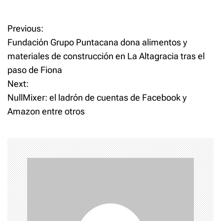
P
Previous:
Fundación Grupo Puntacana dona alimentos y
o
materiales de construcción en La Altagracia tras el
paso de Fiona
s
Next:
t
NullMixer: el ladrón de cuentas de Facebook y
Amazon entre otros
n
a
v
i
g