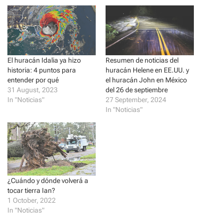
h
h
a
a
r
r
e
e
o
o
n
n
T
F
w
a
i
c
El huracán Idalia ya hizo
Resumen de noticias del
t
e
t
b
historia: 4 puntos para
huracán Helene en EE.UU. y
e
o
r
o
entender por qué
el huracán John en México
(
k
31 August, 2023
del 26 de septiembre
O
(
p
O
In "Noticias"
27 September, 2024
e
p
In "Noticias"
n
e
s
n
i
s
n
i
n
n
e
n
w
e
w
w
i
w
n
i
d
n
¿Cuándo y dónde volverá a
o
d
w
o
tocar tierra Ian?
)
w
1 October, 2022
)
In "Noticias"