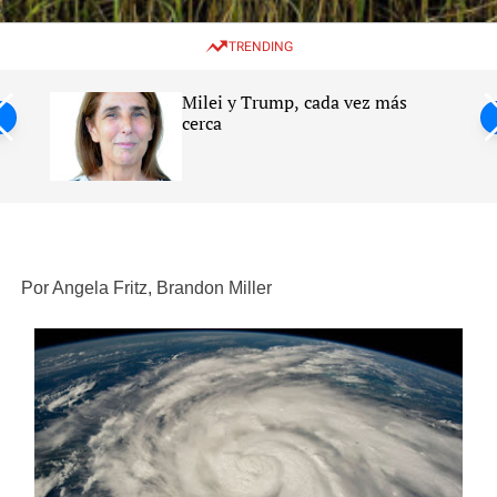
w
e
e
i
n
a
TRENDING
t
u
r
c
c
h
h
Milei y Trump, cada vez más
c
ntil
cerca
o
l
s
o
r
m
o
d
e
Por Angela Fritz, Brandon Miller