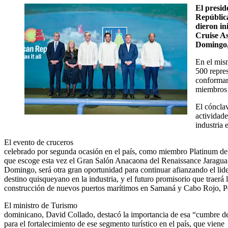
El presid
República
dieron in
Cruise As
Domingo, 
En el mis
500 repre
conforman
miembros 
El cónclav
actividade
industria
El evento de cruceros
celebrado por segunda ocasión en el país, como miembro Platinum d
que escoge esta vez el Gran Salón Anacaona del Renaissance Jaragua
Domingo, será otra gran oportunidad para continuar afianzando el lid
destino quisqueyano en la industria, y el futuro promisorio que traerá 
construcción de nuevos puertos marítimos en Samaná y Cabo Rojo, P
El ministro de Turismo
dominicano, David Collado, destacó la importancia de esa “cumbre d
para el fortalecimiento de ese segmento turístico en el país, que viene