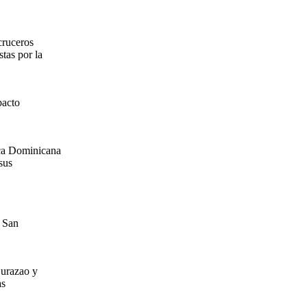
cruceros
tas por la
pacto
ica Dominicana
sus
; San
Curazao y
as