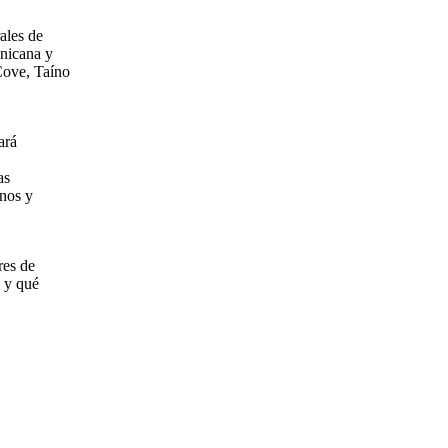
ales de
nicana y
Cove, Taíno
ará
as
inos y
res de
s y qué