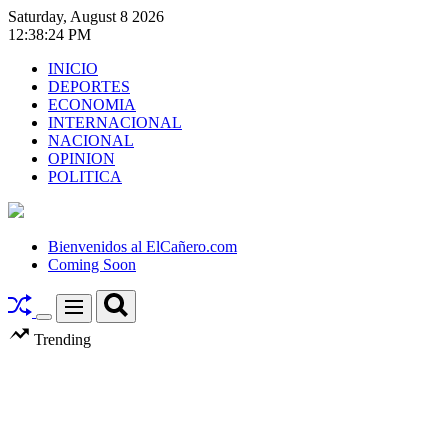
Skip
Saturday, August 8 2026
to
12
:
38
:
25
PM
content
INICIO
DEPORTES
ECONOMIA
INTERNACIONAL
NACIONAL
OPINION
POLITICA
El
Cañero.com
Bienvenidos al ElCañero.com
Coming Soon
Search
Menu
Switch
Trending
color
mode