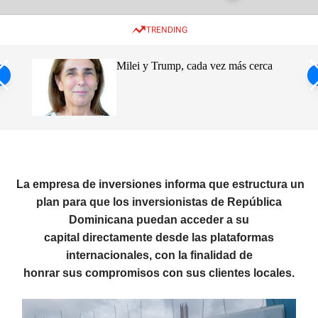
w
e
e
i
n
a
TRENDING
t
u
r
c
c
h
h
ro de
Milei y Trump, cada vez más cerca
c
o
s
l
o
ca
r
m
o
d
e
La empresa de inversiones informa que estructura un
plan para que los inversionistas de República
Dominicana puedan acceder a su
capital directamente desde las plataformas
internacionales, con la finalidad de
honrar sus compromisos con sus clientes locales.