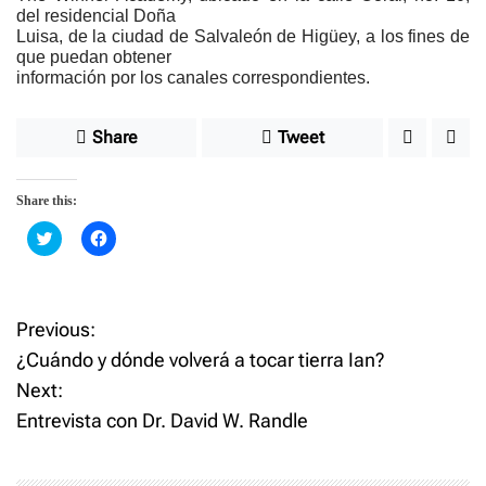
del residencial Doña
Luisa, de la ciudad de Salvaleón de Higüey, a los fines de
que puedan obtener
información por los canales correspondientes.
Share
Tweet
Share this:
C
C
l
l
i
i
c
c
k
k
t
t
o
o
Previous:
P
s
s
h
h
¿Cuándo y dónde volverá a tocar tierra Ian?
a
a
o
r
r
Next:
e
e
o
o
Entrevista con Dr. David W. Randle
n
n
s
T
F
w
a
i
c
t
t
e