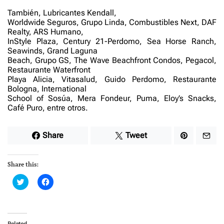
También, Lubricantes Kendall,
Worldwide Seguros, Grupo Linda, Combustibles Next, DAF
Realty, ARS Humano,
InStyle Plaza, Century 21-Perdomo, Sea Horse Ranch,
Seawinds, Grand Laguna
Beach, Grupo GS, The Wave Beachfront Condos, Pegacol,
Restaurante Waterfront
Playa Alicia, Vitasalud, Guido Perdomo, Restaurante
Bologna, International
School of Sosúa, Mera Fondeur, Puma, Eloy’s Snacks,
Café Puro, entre otros.
Share
Tweet
Share this:
C
C
l
l
i
i
c
c
k
k
t
t
o
o