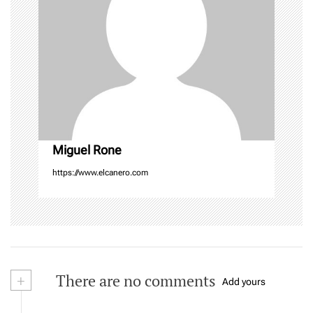
a
t
i
o
n
Miguel Rone
https://www.elcanero.com
+
There are no comments
Add yours