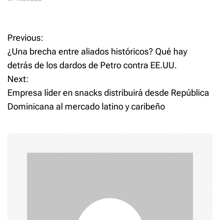
P
Previous:
¿Una brecha entre aliados históricos? Qué hay
o
detrás de los dardos de Petro contra EE.UU.
Next:
s
Empresa líder en snacks distribuirá desde República
t
Dominicana al mercado latino y caribeño
n
a
v
i
g