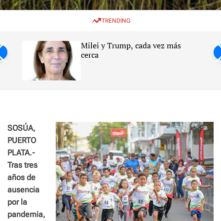
w
e
e
i
n
a
TRENDING
t
u
r
c
c
h
h
Milei y Trump, cada vez más
c
ntil
cerca
o
l
s
o
r
m
o
d
e
SOSÚA,
PUERTO
PLATA.-
Tras tres
años de
ausencia
por la
pandemia,