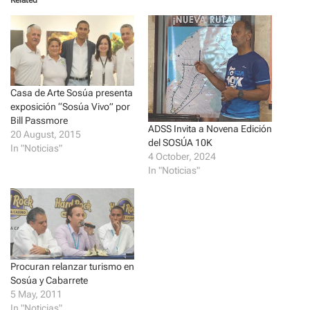
Related
s
s
h
h
a
a
r
r
e
e
o
o
n
n
T
F
w
a
i
c
t
e
Casa de Arte Sosúa presenta
t
b
exposición “Sosúa Vivo” por
e
o
r
o
Bill Passmore
(
k
ADSS Invita a Novena Edición
20 August, 2015
O
(
del SOSÚA 10K
p
O
In "Noticias"
e
p
4 October, 2024
n
e
In "Noticias"
s
n
i
s
n
i
n
n
e
n
w
e
w
w
i
w
n
i
d
n
o
d
Procuran relanzar turismo en
w
o
Sosúa y Cabarrete
)
w
)
5 May, 2011
In "Noticias"