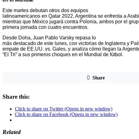
Este martes debutan otros dos equipos
latinoamericanos en Qatar 2022. Argentina se enfrenta a Arabi
mientras que México jugará contra Polonia, ambos por el grup
primera jornada con cuatro encuentros.
Desde Doha, Juan Pablo Varsky repasa lo
más destacado de este lunes, con victorias de Inglaterra y Paí
empate de EE.UU. vs. Gales, y analiza cómo llegan la Argenti
“El Tri” a sus primeros choques en el Mundial de fútbol.
Share
Share this:
Click to share on Twitter (Opens in new window)
Click to share on Facebook (Opens in new window)
Related