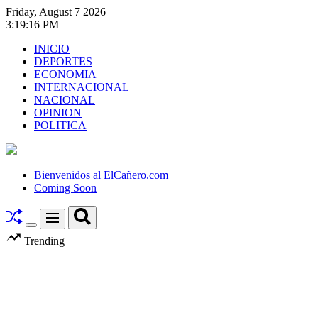
Skip
Friday, August 7 2026
to
3
:
19
:
18
PM
content
INICIO
DEPORTES
ECONOMIA
INTERNACIONAL
NACIONAL
OPINION
POLITICA
El
Cañero.com
Bienvenidos al ElCañero.com
Coming Soon
Search
Menu
Switch
Trending
color
mode