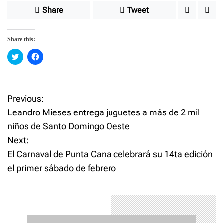
Share
Tweet
Share this:
C
C
l
l
i
i
c
c
k
k
t
t
o
o
Previous:
P
s
s
h
h
Leandro Mieses entrega juguetes a más de 2 mil
a
a
o
r
r
niños de Santo Domingo Oeste
e
e
o
o
Next:
n
n
s
T
F
w
a
El Carnaval de Punta Cana celebrará su 14ta edición
i
c
t
t
e
el primer sábado de febrero
t
b
e
o
n
r
o
(
k
O
(
p
O
a
e
p
n
e