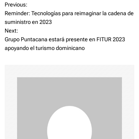
P
Previous:
Reminder: Tecnologías para reimaginar la cadena de
o
suministro en 2023
Next:
s
Grupo Puntacana estará presente en FITUR 2023
t
apoyando el turismo dominicano
n
a
v
i
g
a