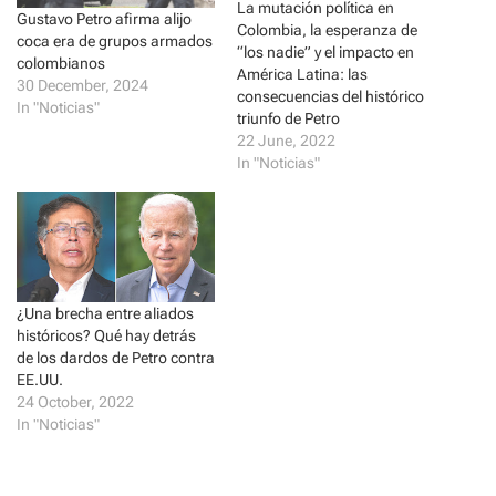
La mutación política en
t
e
Gustavo Petro afirma alijo
t
b
Colombia, la esperanza de
e
o
coca era de grupos armados
r
o
“los nadie” y el impacto en
colombianos
(
k
América Latina: las
O
(
30 December, 2024
p
O
consecuencias del histórico
In "Noticias"
e
p
triunfo de Petro
n
e
s
n
22 June, 2022
i
s
In "Noticias"
n
i
n
n
e
n
w
e
w
w
i
w
n
i
d
n
o
d
w
o
)
w
¿Una brecha entre aliados
)
históricos? Qué hay detrás
de los dardos de Petro contra
EE.UU.
24 October, 2022
In "Noticias"