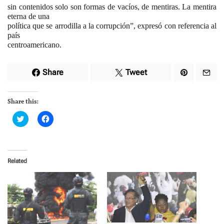
sin contenidos solo son formas de vacíos, de mentiras. La mentira
eterna de una
política que se arrodilla a la corrupción”, expresó con referencia al
país
centroamericano.
Share
Tweet
Share this:
C
C
l
l
i
i
c
c
k
k
t
t
o
o
Related
s
s
h
h
a
a
r
r
e
e
o
o
n
n
T
F
w
a
i
c