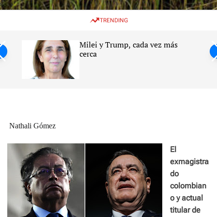
w
e
e
i
n
a
TRENDING
t
u
r
c
c
h
h
Milei y Trump, cada vez más
c
ntil
cerca
o
l
s
o
r
m
o
d
e
Nathali Gómez
El
exmagistra
do
colombian
o y actual
titular de