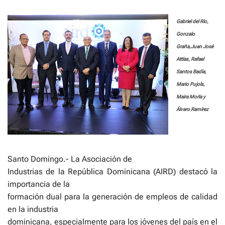
e
Gabriel del Río,
Gonzalo
Graña,Juan José
Attías, Rafael
Santos Badía,
Mario Pujols,
Maira Morla y
Álvaro Ramírez
Santo Domingo.- La Asociación de
Industrias de la República Dominicana (AIRD) destacó la
importancia de la
formación dual para la generación de empleos de calidad
en la industria
dominicana, especialmente para los jóvenes del país en el