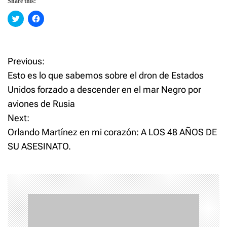
Share this:
C
C
l
l
i
i
c
c
k
k
t
t
o
o
Previous:
P
s
s
h
h
Esto es lo que sabemos sobre el dron de Estados
a
a
o
r
r
Unidos forzado a descender en el mar Negro por
e
e
o
o
aviones de Rusia
n
n
s
T
F
w
a
Next:
i
c
t
t
e
Orlando Martínez en mi corazón: A LOS 48 AÑOS DE
t
b
e
o
SU ASESINATO.
n
r
o
(
k
O
(
p
O
a
e
p
n
e
s
n
v
i
s
n
i
n
n
i
e
n
w
e