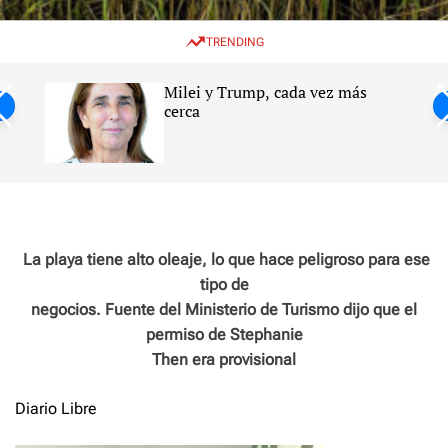
w
e
e
i
n
a
TRENDING
t
u
r
c
c
h
h
Milei y Trump, cada vez más
c
ntil
cerca
o
l
s
o
r
m
o
d
e
La playa tiene alto oleaje, lo que hace peligroso para ese
tipo de
negocios. Fuente del Ministerio de Turismo dijo que el
permiso de Stephanie
Then era provisional
Diario Libre