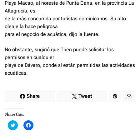
Playa Macao, al noreste de Punta Cana, en la provincia La
Altagracia, es
de la más concurrida por turistas dominicanos. Su alto
oleaje la hace peligrosa
para el negocio de acuática, dijo la fuente.
No obstante, sugirió que Then puede solicitar los
permisos en cualquier
playa de Bávaro, donde sí están permitidas las actividades
acuáticas.
Share
Tweet
Share this:
C
C
l
l
i
i
c
c