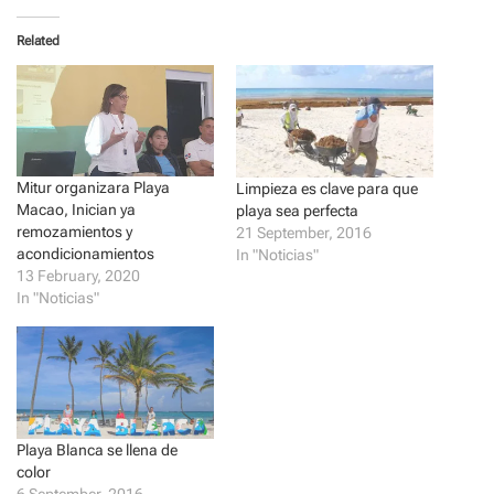
k
k
t
t
o
o
Related
s
s
h
h
a
a
r
r
e
e
o
o
n
n
T
F
w
a
i
c
Mitur organizara Playa
t
e
Limpieza es clave para que
t
b
Macao, Inician ya
playa sea perfecta
e
o
r
o
remozamientos y
21 September, 2016
(
k
acondicionamientos
In "Noticias"
O
(
p
O
13 February, 2020
e
p
In "Noticias"
n
e
s
n
i
s
n
i
n
n
e
n
w
e
w
w
i
w
n
i
d
n
Playa Blanca se llena de
o
d
color
w
o
)
w
6 September, 2016