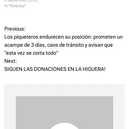
)
In "Noticias"
P
Previous:
Los piqueteros endurecen su posición: prometen un
o
acampe de 3 días, caos de tránsito y avisan que
“esta vez se corta todo”
s
Next:
t
SIGUEN LAS DONACIONES EN LA HIGUERA!
n
a
v
i