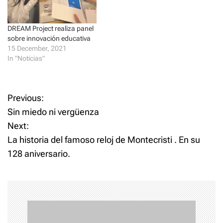
DREAM Project realiza panel
sobre innovación educativa
15 December, 2021
In "Noticias"
P
Previous:
Sin miedo ni vergüenza
o
Next:
La historia del famoso reloj de Montecristi . En su
s
128 aniversario.
t
n
a