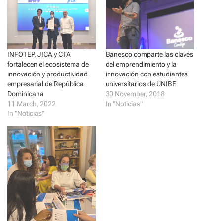
r
r
e
e
o
o
n
n
T
F
w
a
i
c
t
e
t
b
Banesco comparte las claves
INFOTEP, JICA y CTA
e
o
del emprendimiento y la
fortalecen el ecosistema de
r
o
(
k
innovación con estudiantes
innovación y productividad
O
(
p
O
universitarios de UNIBE
empresarial de República
e
p
30 November, 2018
Dominicana
n
e
s
n
In "Noticias"
11 March, 2022
i
s
In "Noticias"
n
i
n
n
e
n
w
e
w
w
i
w
n
i
d
n
o
d
w
o
)
w
)