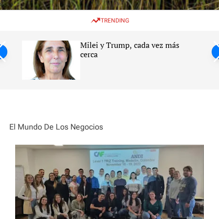
w
e
e
i
n
a
TRENDING
t
u
r
c
c
h
h
Milei y Trump, cada vez más
c
ntil
cerca
o
l
s
o
r
m
o
d
e
El Mundo De Los Negocios