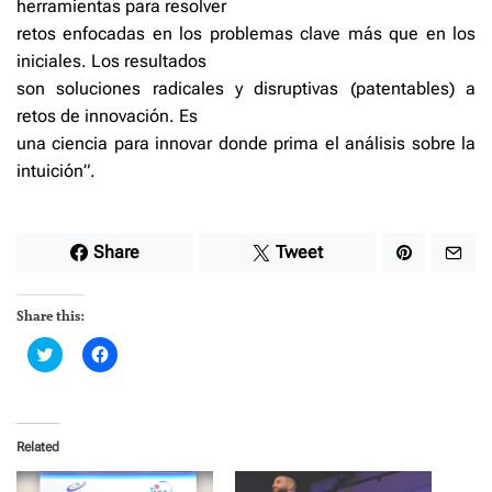
herramientas para resolver
retos enfocadas en los problemas clave más que en los
iniciales. Los resultados
son soluciones radicales y disruptivas (patentables) a
retos de innovación. Es
una ciencia para innovar donde prima el análisis sobre la
intuición”.
Share
Tweet
Share this:
C
C
l
l
i
i
c
c
k
k
t
t
o
o
Related
s
s
h
h
a
a