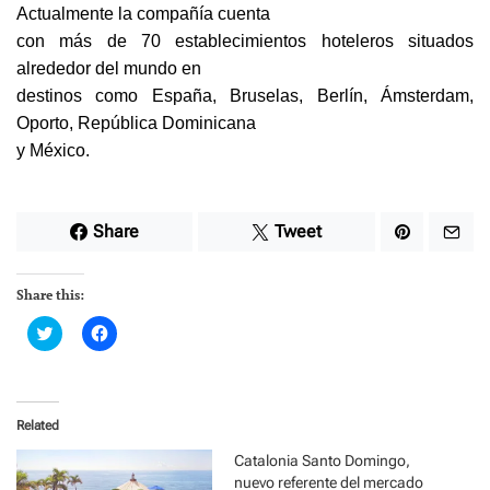
Actualmente la compañía cuenta
con más de 70 establecimientos hoteleros situados
alrededor del mundo en
destinos como España, Bruselas, Berlín, Ámsterdam,
Oporto, República Dominicana
y México.
Share
Tweet
Share this:
C
C
l
l
i
i
c
c
k
k
t
t
o
o
Related
s
s
h
h
a
a
Catalonia Santo Domingo,
r
r
nuevo referente del mercado
e
e