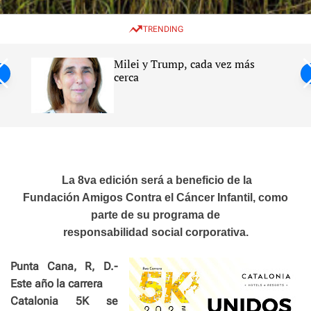
w
e
e
i
n
a
TRENDING
t
u
r
c
c
h
h
Milei y Trump, cada vez más
c
ntil
cerca
o
l
s
o
r
m
o
d
e
La 8va edición será a beneficio de la
Fundación Amigos Contra el Cáncer Infantil, como
parte de su programa de
responsabilidad social corporativa.
Punta Cana, R, D.-
Este año la carrera
Catalonia 5K se