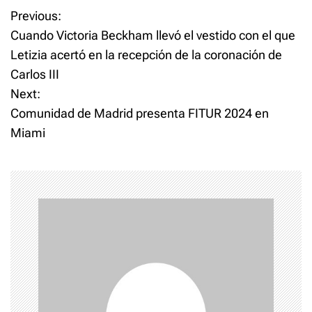
P
Previous:
Cuando Victoria Beckham llevó el vestido con el que
o
Letizia acertó en la recepción de la coronación de
Carlos III
s
Next:
t
Comunidad de Madrid presenta FITUR 2024 en
Miami
n
a
v
i
g
a