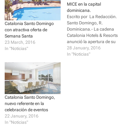
o
o
MICE en la capital
n
n
dominicana.
T
F
w
a
Escrito por La Redacción.
i
c
Santo Domingo, R.
t
e
Catalonia Santo Domingo
t
b
Dominicana.- La cadena
con atractiva oferta de
e
o
r
o
Catalonia Hotels & Resorts
Semana Santa
(
k
anunció la apertura de su
23 March, 2016
O
(
p
O
nueva instalación, el hotel
28 January, 2016
In "Noticias"
e
p
Catalonia Santo Domingo,
In "Noticias"
n
e
s
n
un establecimiento destinado
i
s
a la celebración de eventos
n
i
n
n
sociales, corporativos,
e
n
congresos y orientado,
w
e
w
w
principalmente, al turismo de
i
w
negocios. Ubicado en la
n
i
d
n
Catalonia Santo Domingo,
avenida George
o
d
nuevo referente en la
Washington…
w
o
)
w
celebración de eventos
)
22 January, 2016
In "Noticias"