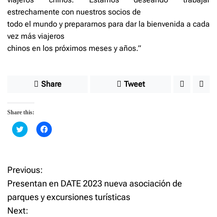
estrechamente con nuestros socios de
todo el mundo y prepararnos para dar la bienvenida a cada
vez más viajeros
chinos en los próximos meses y años.”
Share
Tweet
Share this:
C
C
l
l
i
i
c
c
k
k
t
t
o
o
Previous:
P
s
s
h
h
Presentan en DATE 2023 nueva asociación de
a
a
o
r
r
parques y excursiones turísticas
e
e
o
o
Next:
n
n
s
T
F