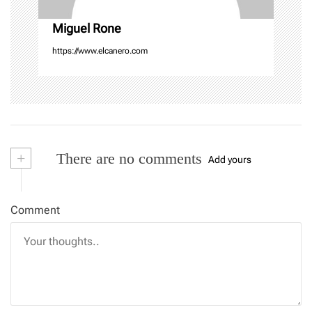
n
Miguel Rone
https://www.elcanero.com
+
There are no comments
Add yours
Comment