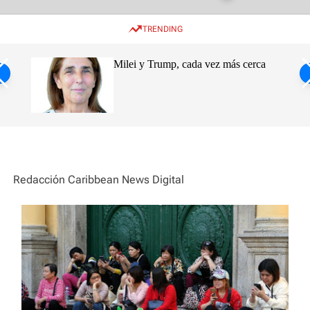
w
e
e
i
n
a
TRENDING
t
u
r
c
c
h
h
ro de
Milei y Trump, cada vez más cerca
c
o
s
l
o
ca
r
m
o
d
e
Redacción Caribbean News Digital