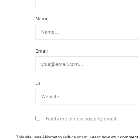
Name
Email
Url
Notify me of new posts by email.
This site uses Akismet to reduce spam.
Learn how your comment 