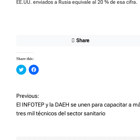
EE.UU. enviados a Rusia equivale al 20 % de esa cifra.
Share
Share this:
C
C
l
l
i
i
c
c
k
k
t
t
o
o
Previous:
P
s
s
h
h
El INFOTEP y la DAEH se unen para capacitar a m
a
a
o
r
r
tres mil técnicos del sector sanitario
e
e
o
o
n
n
s
T
F
w
a
i
c
t
t
e