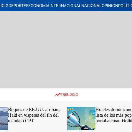
NICIO
DEPORTES
ECONOMIA
INTERNACIONAL
NACIONAL
OPINION
POLITI
TRENDING
Buques de EE.UU. arriban a
Hoteles dominicano
Haití en vísperas del fin del
lista de los más pop
mandato CPT
portal alemán Hol
2026