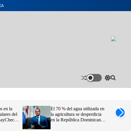
CA
S
S
w
e
i
a
t
r
c
c
h
h
s en la
El 70 % del agua utilizada en
c
ulares del
la agricultura se desperdicia
o
idayCheck
en la República Dominicana,
l
o
afirma Claudio Caamaño
r
Vélez