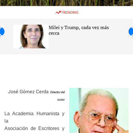
w
e
e
i
n
a
TRENDING
t
u
r
c
c
h
h
Milei y Trump, cada vez más
c
ntil
cerca
o
l
s
o
r
m
o
d
e
José Gómez Cerda
Director del
curso
La Academia Humanista y
la
Asociación de Escritores y