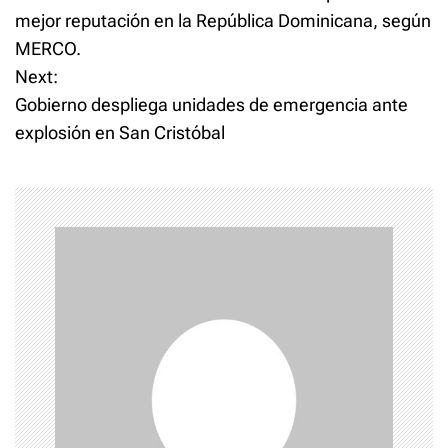
o
mejor reputación en la República Dominicana, según
MERCO.
s
Next:
t
Gobierno despliega unidades de emergencia ante
explosión en San Cristóbal
n
a
v
i
g
a
t
i