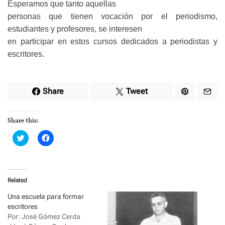
Esperamos que tanto aquellas
personas que tienen vocación por el periodismo,
estudiantes y profesores, se interesen
en participar en estos cursos dedicados a periodistas y
escritores.
Share
Tweet
Share this:
C
C
l
l
i
i
c
c
k
k
t
t
o
o
Related
s
s
h
h
a
a
Una escuela para formar
r
r
escritores
e
e
o
o
Por: José Gómez Cerda
n
n