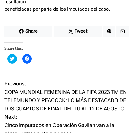
resultaron
beneficiadas por parte de los imputados del caso.
Share
Tweet
Share this:
C
C
l
l
i
i
c
c
k
k
t
t
o
o
P
Previous:
s
s
h
h
COPA MUNDIAL FEMENINA DE LA FIFA 2023 TM EN
a
a
o
r
r
TELEMUNDO Y PEACOCK: LO MÁS DESTACADO DE
e
e
o
o
LOS CUARTOS DE FINAL DEL 10 AL 12 DE AGOSTO
n
n
s
T
F
w
a
Next:
i
c
t
t
e
Cinco imputados en Operación Gavilán van a la
t
b
e
o