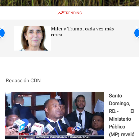
w
e
e
i
n
a
TRENDING
t
u
r
c
c
h
h
Milei y Trump, cada vez más
c
ntil
cerca
o
l
s
o
r
m
o
d
e
Redacción CDN
Santo
Domingo,
RD.- El
Ministerio
Público
(MP) reveló