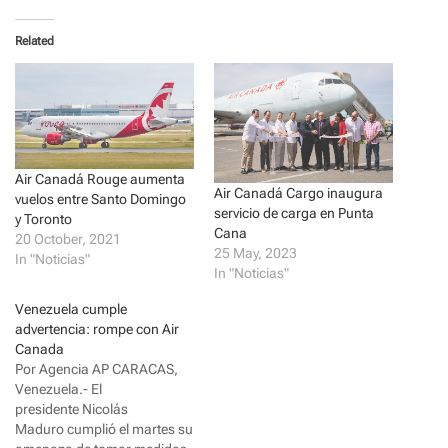
k
k
t
t
o
o
Related
s
s
h
h
a
a
r
r
e
e
o
o
n
n
T
F
w
a
i
c
t
e
Air Canadá Rouge aumenta
t
b
Air Canadá Cargo inaugura
vuelos entre Santo Domingo
e
o
servicio de carga en Punta
r
o
y Toronto
(
k
Cana
20 October, 2021
O
(
p
O
25 May, 2023
In "Noticias"
e
p
In "Noticias"
n
e
s
n
i
s
Venezuela cumple
n
i
advertencia: rompe con Air
n
n
e
n
Canada
w
e
Por Agencia AP CARACAS,
w
w
i
w
Venezuela.- El
n
i
d
n
presidente Nicolás
o
d
Maduro cumplió el martes su
w
o