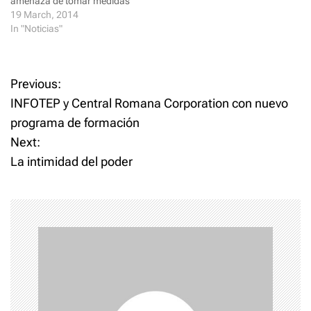
)
w
amenaza de tomar medidas
)
contra las líneas aéreas que
19 March, 2014
cancelaran vuelos hacia o
In "Noticias"
desde Venezuela y rompió
sus acuerdos con Air
Canada. La víspera Air
P
Previous:
Canada había anunciado
que suspendía sus viajes a
INFOTEP y Central Romana Corporation con nuevo
o
Venezuela porque no podía
programa de formación
garantizar la seguridad de…
Next:
s
La intimidad del poder
t
n
a
v
i