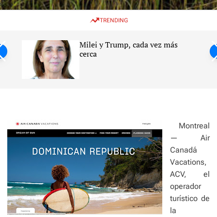
w
e
e
i
n
a
TRENDING
t
u
r
c
c
h
h
Milei y Trump, cada vez más
c
ntil
cerca
o
l
s
o
r
m
o
d
e
Montreal
— Air
Canadá
Vacations,
ACV, el
operador
turístico de
la