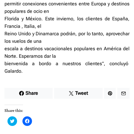
permitir conexiones convenientes entre Europa y destinos
populares de ocio en
Florida y México. Este invierno, los clientes de España,
Francia , Italia, el
Reino Unido y Dinamarca podrán, por lo tanto, aprovechar
los vuelos de una
escala a destinos vacacionales populares en América del
Norte. Esperamos dar la
bienvenida a bordo a nuestros clientes”, concluyó
Galardo.
Share
Tweet
Share this:
C
C
l
l
i
i
c
c