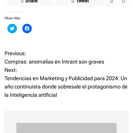
Share
Tweet
Share this:
C
C
l
l
i
i
c
c
k
k
t
t
o
o
Previous:
P
s
s
h
h
Compras: anomalías en Intrant son graves
a
a
o
r
r
Next:
e
e
o
o
Tendencias en Marketing y Publicidad para 2024: Un
n
n
s
T
F
w
a
año continuista donde sobresale el protagonismo de
i
c
t
t
e
la Inteligencia artificial
t
b
e
o
n
r
o
(
k
O
(
p
O
a
e
p
n
e
s
n
v
i
s