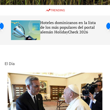
w
e
e
i
n
a
TRENDING
t
u
r
c
c
h
h
Haití
Hoteles dominicanos en la lista
c
ato
de los más populares del portal
o
alemán HolidayCheck 2026
l
o
r
m
o
d
e
El Día