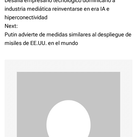
Desafía empresario tecnológico dominicano a
o
industria mediática reinventarse en era IA e
hiperconectividad
s
Next:
t
Putin advierte de medidas similares al despliegue de
misiles de EE.UU. en el mundo
n
a
v
i
g
a
t