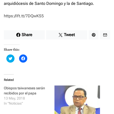
arquidiócesis de Santo Domingo y la de Santiago.
https://ift.tt/7DQwKS5
Share
Tweet
Share this:
C
C
l
l
i
i
c
c
k
k
t
t
o
o
Related
s
s
h
h
a
a
Obispos taiwaneses serán
r
r
recibidos por el papa
e
e
o
o
13 May, 2018
n
n
In "Noticias"
T
F
w
a
i
c