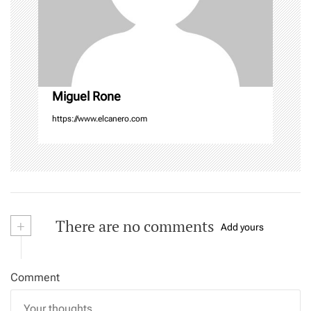
i
o
n
Miguel Rone
https://www.elcanero.com
+
There are no comments
Add yours
Comment