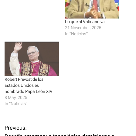
t
e
t
b
e
o
r
o
(
k
O
(
Lo que al Vaticano va
p
O
e
p
21 November, 2025
n
e
In "Noticias"
s
n
i
s
n
i
n
n
e
n
w
e
w
w
i
w
n
i
d
n
o
d
w
o
Robert Prevost de los
)
w
Estados Unidos es
)
nombrado Papa León XIV
8 May, 2025
In "Noticias"
P
Previous: