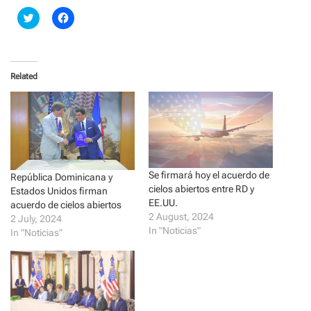
C
C
l
l
i
i
c
c
k
k
t
t
o
o
Related
s
s
h
h
a
a
r
r
e
e
o
o
n
n
T
F
w
a
i
c
t
e
Se firmará hoy el acuerdo de
República Dominicana y
t
b
e
o
cielos abiertos entre RD y
Estados Unidos firman
r
o
EE.UU.
acuerdo de cielos abiertos
(
k
O
(
2 August, 2024
2 July, 2024
p
O
In "Noticias"
e
p
In "Noticias"
n
e
s
n
i
s
n
i
n
n
e
n
w
e
w
w