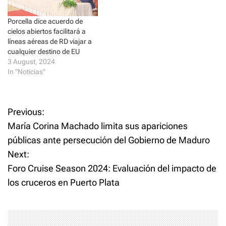
i
w
n
i
d
n
o
d
Porcella dice acuerdo de
w
o
cielos abiertos facilitará a
)
w
)
líneas aéreas de RD viajar a
cualquier destino de EU
3 August, 2024
In "Noticias"
P
Previous:
María Corina Machado limita sus apariciones
o
públicas ante persecución del Gobierno de Maduro
Next:
s
Foro Cruise Season 2024: Evaluación del impacto de
t
los cruceros en Puerto Plata
n
a