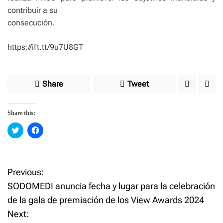
contribuir a su
consecución.
https://ift.tt/9u7U8GT
Share
Tweet
Share this:
C
C
l
l
i
i
c
c
k
k
t
t
o
o
Previous:
P
s
s
h
h
SODOMEDI anuncia fecha y lugar para la celebración
a
a
o
r
r
de la gala de premiación de los View Awards 2024
e
e
o
o
Next:
n
n
s
T
F