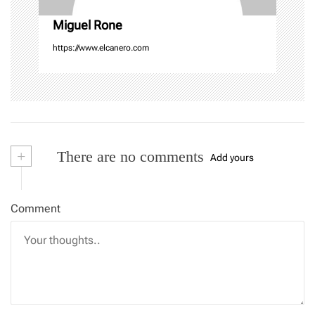
n
Miguel Rone
https://www.elcanero.com
+
There are no comments
Add yours
Comment