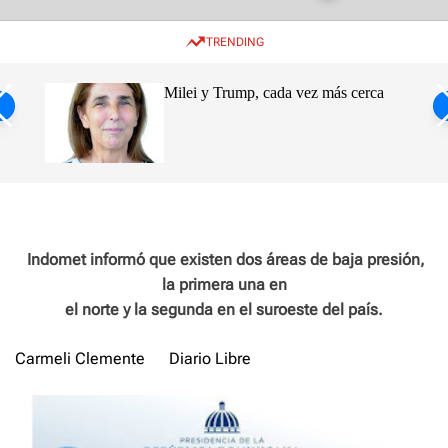
w
e
e
i
n
a
TRENDING
t
u
r
c
c
h
h
ro de
Milei y Trump, cada vez más cerca
c
o
s
l
o
ca
r
m
o
d
e
Indomet informó que existen dos áreas de baja presión,
la primera una en
el norte y la segunda en el suroeste del país.
Carmeli Clemente
Diario Libre