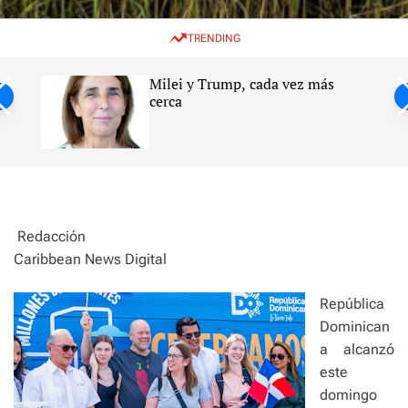
w
e
e
i
n
a
TRENDING
t
u
r
c
c
h
h
Milei y Trump, cada vez más
c
ntil
cerca
o
l
s
o
r
m
o
d
e
Redacción
Caribbean News Digital
República
Dominican
a alcanzó
este
domingo