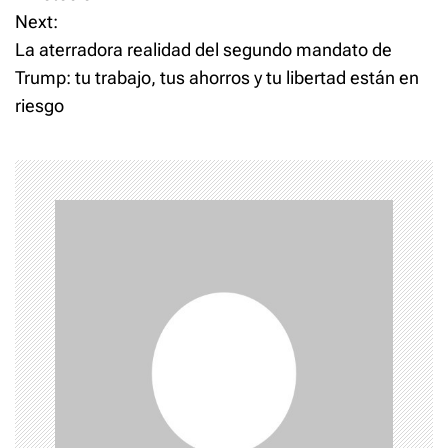
o
Next:
La aterradora realidad del segundo mandato de
s
Trump: tu trabajo, tus ahorros y tu libertad están en
t
riesgo
n
a
v
i
g
a
t
i