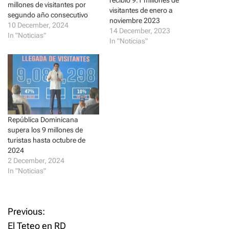
millones de visitantes por
r
o
visitantes de enero a
(
k
segundo año consecutivo
O
(
noviembre 2023
p
O
10 December, 2024
14 December, 2023
e
p
In "Noticias"
n
e
In "Noticias"
s
n
i
s
n
i
n
n
e
n
w
e
w
w
i
w
n
i
d
n
o
d
w
o
República Dominicana
)
w
supera los 9 millones de
)
turistas hasta octubre de
2024
2 December, 2024
In "Noticias"
P
Previous:
El Teteo en RD