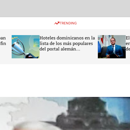
TRENDING
Hoteles dominicanos en la
El 70 % del agua 
lista de los más populares
en la agricultura 
del portal alemán
desperdicia en la
HolidayCheck 2026
República Domin
afirma Claudio 
Vélez