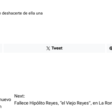
e deshacerte de ella una
Tweet
Next:
 nuevo
Fallece Hipólito Reyes, “el Viejo Reyes”, en La R
n