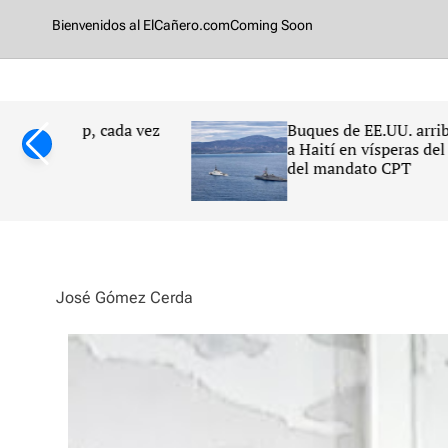
o
Bienvenidos al ElCañero.com
Coming Soon
m
ada vez
Buques de EE.UU. arriban
a Haití en vísperas del fin
del mandato CPT
José Gómez Cerda