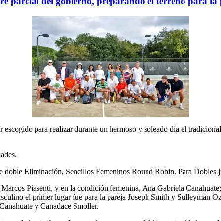
rre parcial del gobierno, preparando el terreno para l
gido para realizar durante un hermoso y soleado día el tradicional
dades.
s de doble Eliminación, Sencillos Femeninos Round Robin. Para Doble
o Marcos Piasenti, y en la condición femenina, Ana Gabriela Canahuate;
asculino el primer lugar fue para la pareja Joseph Smith y Sulleyman O
l Canahuate y Canadace Smoller.