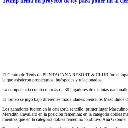
Trump firma un proyecto de ley para poner fin al cie
El Centro de Tenis de PUNTACANA RESORT & CLUB fue el lugar esco
la que asistieron propietarios, huéspedes y relacionados.
La competencia contó con más de 30 jugadores de distintas nacionali
El torneo se jugó bajo diferentes modalidades: Sencillos Masculino
Los ganadores fueron en la categoría sencillo, primer lugar Masculin
Meredith Cavallaro en la posición femenina; en la categoría dobles m
mientras que en la categoría dobles femenino lo obtuvo Ana Gabarie