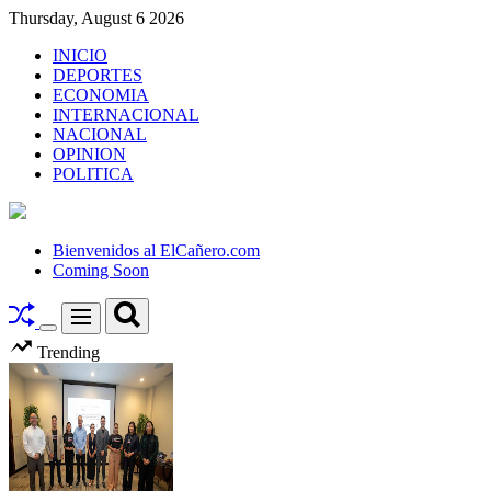
Skip
Thursday, August 6 2026
to
INICIO
content
DEPORTES
ECONOMIA
INTERNACIONAL
NACIONAL
OPINION
POLITICA
El
Cañero.com
Bienvenidos al ElCañero.com
Coming Soon
Search
Menu
Switch
Trending
color
mode