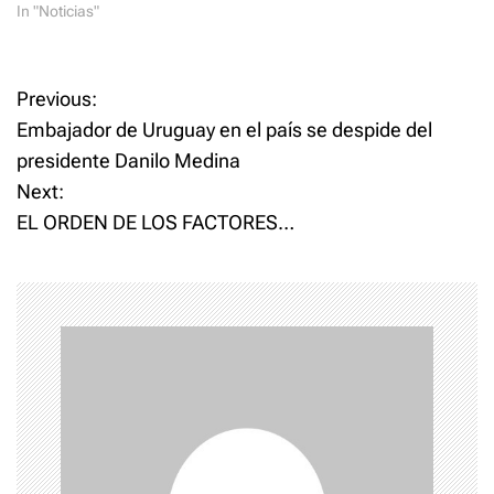
la insulina, la diabetes era
In "Noticias"
una enfermedad temida que
ciertamente llevó a la muerte.
Los médicos sabían que el
P
Previous:
azúcar empeoró la condición
de los…
Embajador de Uruguay en el país se despide del
o
presidente Danilo Medina
Next:
s
EL ORDEN DE LOS FACTORES…
t
n
a
v
i
g