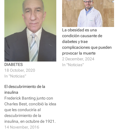
e
e
o
o
n
n
T
F
w
a
i
c
t
e
t
b
La obesidad es una
e
o
condición causante de
r
o
(
k
diabetes y trae
O
(
p
O
complicaciones que pueden
e
p
provocar la muerte
n
e
s
n
2 December, 2024
i
s
DIABETES
In "Noticias"
n
i
n
n
18 October, 2020
e
n
In "Noticias"
w
e
w
w
i
w
El descubrimiento de la
n
i
insulina
d
n
o
d
Frederick Banting junto con
w
o
)
w
Charles Best, concibió la idea
)
que les conduciría al
descubrimiento de la
insulina, en octubre de 1921.
Antes del descubrimiento de
14 November, 2016