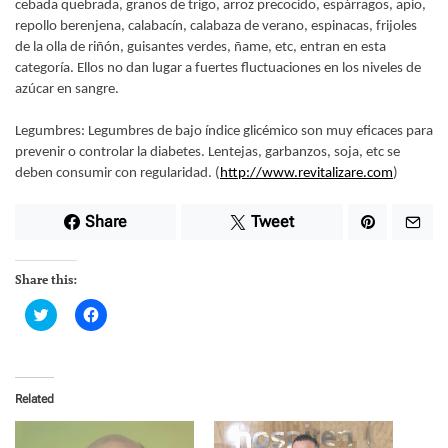
cebada quebrada, granos de trigo, arroz precocido, espárragos, apio,
repollo berenjena, calabacín, calabaza de verano, espinacas, frijoles
de la olla de riñón, guisantes verdes, ñame, etc, entran en esta
categoría. Ellos no dan lugar a fuertes fluctuaciones en los niveles de
azúcar en sangre.
Legumbres: Legumbres de bajo índice glicémico son muy eficaces para
prevenir o controlar la diabetes. Lentejas, garbanzos, soja, etc se
deben consumir con regularidad. (
http://www.revitalizare.com
)
Share
Tweet
Share this:
C
C
l
l
i
i
c
c
k
k
t
t
o
o
Related
s
s
h
h
a
a
r
r