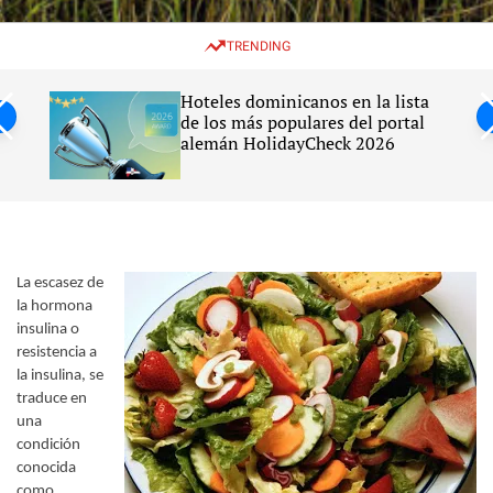
w
e
e
i
n
a
TRENDING
t
u
r
c
c
h
h
Haití
Hoteles dominicanos en la lista
c
ato
de los más populares del portal
o
alemán HolidayCheck 2026
l
o
r
m
o
d
e
La escasez de
la hormona
insulina o
resistencia a
la insulina, se
traduce en
una
condición
conocida
como