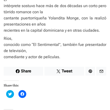
intérprete sostuvo hace más de dos décadas un corto pero
tórrido romance con la
cantante puertorriqueña Yolandita Monge, con la realizó
presentaciones en años
recientes en la capital dominicana y en otras ciudades.
Ríos,
conocido como “El Sentimental”, también fue presentador
de televisión,
comediante y actor de películas.
Share
Tweet
Share this:
C
C
l
l
i
i
c
c
k
k
t
t