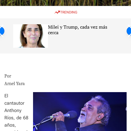
w
e
e
i
n
a
TRENDING
t
u
r
c
c
h
h
Milei y Trump, cada vez más
c
ntil
cerca
o
l
s
o
r
m
o
d
e
Por
Arnel Yara
El
cantautor
Anthony
Ríos, de 68
años,