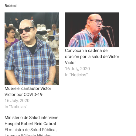
o
o
Related
s
s
h
h
a
a
r
r
e
e
o
o
n
n
T
F
w
a
i
c
t
e
t
b
Convocan a cadena de
e
o
oración por la salud de Víctor
r
o
(
k
Víctor
O
(
16 July, 2020
p
O
e
p
In "Noticias"
n
e
s
n
i
s
Muere el cantautor Víctor
n
i
n
n
Víctor por COVID-19
e
n
16 July, 2020
w
e
w
w
In "Noticias"
i
w
n
i
d
n
Ministerio de Salud interviene
o
d
Hospital Robert Reid Cabral
w
o
)
w
El ministro de Salud Pública,
)
Lorenzo Wilfredo Hidalgo