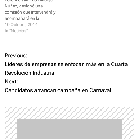
Núñez, designó una
comisión que intervendrá y
acompañará en la
administración al Hospital
10 October, 2014
Infantil Robert Reid Cabral y
In "Noticias"
que además deberá rendir
un informe con mayor
profundidad sobre las
P
Previous:
causas que provocaron el
fallecimiento de once niños el
Líderes de empresas se enfocan más en la Cuarta
o
pasado fin de semana.…
Revolución Industrial
Next:
s
Candidatos arrancan campaña en Carnaval
t
n
a
v