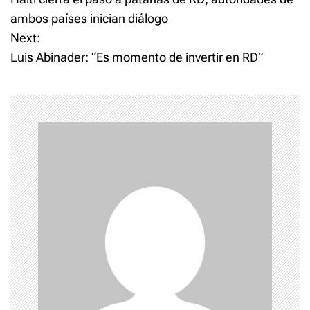
o
esos fondos sin tomar en
ambos países inician diálogo
cuenta…
Next:
s
Luis Abinader: “Es momento de invertir en RD”
t
n
a
v
i
g
a
t