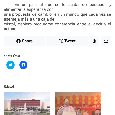
En un país al que se le acaba de persuadir y
alimentar la esperanza con
una propuesta de cambio, en un mundo que cada vez se
asemeja más a una caja de
cristal, debiera procurarse coherencia entre el decir y el
actuar.
Share
Tweet
Share this:
C
C
l
l
i
i
c
c
k
k
t
t
o
o
Related
s
s
h
h
a
a
r
r
e
e
o
o
n
n
T
F
w
a