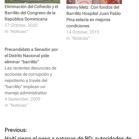
i
c
Eliminación del Cofrecito y el
t
e
Benny Metz: Con fondos del
t
b
Barrilito del Congreso de la
Barrilito Hospital Juan Pablo
e
o
r
o
República Dominicana
Pina estaría en mejores
(
k
27 October, 2020
condiciones
O
(
p
O
In "Noticias"
14 October, 2015
e
p
In "Noticias"
n
e
s
n
i
s
Precandidato a Senador por
n
i
n
n
el Distrito Nacional pide
e
n
eliminar “barrilito”
w
e
w
w
Las recientes denuncias de
i
w
acciones de corrupción y
n
i
d
n
nepotismo a través del
o
d
"barrilito" implican un
w
o
)
w
manejo administrativo
)
irregular del presupuesto del
4 September, 2009
Senado de la República,
In "Noticias"
mediante el cual algunos
legisladores disponen
discrecionalmente -y en su
P
Previous:
provecho propio y el de
familiares- la utilización de
Haití cierra el paso a patanas de RD; autoridades de