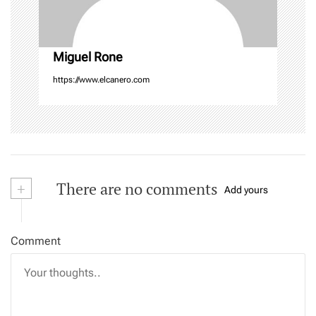
i
o
n
Miguel Rone
https://www.elcanero.com
+
There are no comments
Add yours
Comment