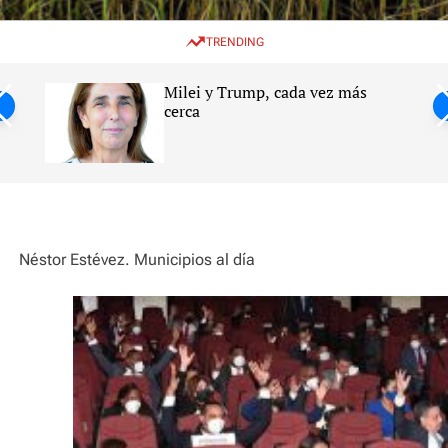
w
e
e
i
n
a
TRENDING
t
u
r
c
c
h
h
Milei y Trump, cada vez más
c
ntil
cerca
o
l
s
o
r
m
o
d
e
Néstor Estévez. Municipios al día