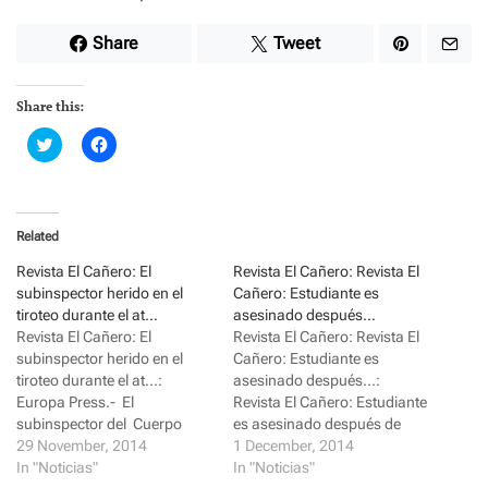
Share
Tweet
Share this:
C
C
l
l
i
i
c
c
k
k
t
t
o
o
Related
s
s
h
h
a
a
Revista El Cañero: El
Revista El Cañero: Revista El
r
r
subinspector herido en el
Cañero: Estudiante es
e
e
o
o
tiroteo durante el at…
asesinado después…
n
n
Revista El Cañero: El
Revista El Cañero: Revista El
T
F
w
a
subinspector herido en el
Cañero: Estudiante es
i
c
tiroteo durante el at...:
asesinado después...:
t
e
t
b
Europa Press.- El
Revista El Cañero: Estudiante
e
o
subinspector del Cuerpo
r
o
es asesinado después de
(
k
Nacional de Policía que
29 November, 2014
defender 2 niña... : Una
1 December, 2014
O
(
p
O
resultó herido en un tiroteo
In "Noticias"
captura de pantalla de Tugce
In "Noticias"
e
p