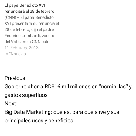
durante el atraco a una
Albayrak. (YouTube) Berlín -
n
e
El papa Benedicto XVI
s
n
sucursal ba...
...
i
s
renunciará el 28 de febrero
n
i
(CNN) – El papa Benedicto
n
n
e
n
XVI presentará su renuncia el
w
e
28 de febrero, dijo el padre
w
w
i
w
Federico Lombardi, vocero
n
i
d
n
del Vaticano a CNN este
o
d
lunes. El Papa, de 85 años de
11 February, 2013
w
o
)
w
edad, renuncia "a causa de
In "Noticias"
)
su avanzada edad", dijo
Benedicto XVI a los
cardenales de la Iglesia
P
Previous:
Católica. "Se necesita
fortaleza…
Gobierno ahorra RD$16 mil millones en “nominillas” y
o
gastos superfluos
Next:
s
Big Data Marketing: qué es, para qué sirve y sus
t
principales usos y beneficios
n