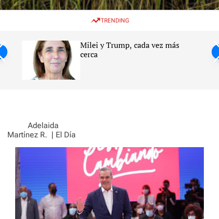
w
e
e
i
n
a
TRENDING
t
u
r
c
c
h
h
Milei y Trump, cada vez más
c
ntil
cerca
o
l
s
o
r
m
o
d
e
Adelaida
Martínez R.
| El Día