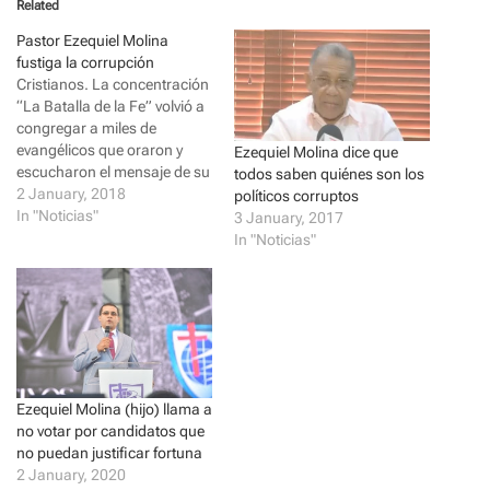
Related
s
s
h
h
a
a
Pastor Ezequiel Molina
r
r
fustiga la corrupción
e
e
o
o
Cristianos. La concentración
n
n
“La Batalla de la Fe” volvió a
T
F
w
a
congregar a miles de
i
c
evangélicos que oraron y
t
e
Ezequiel Molina dice que
t
b
escucharon el mensaje de su
todos saben quiénes son los
e
o
líder, el pastor Ezequiel
2 January, 2018
r
o
políticos corruptos
(
k
Molina. Adriana Peguero
In "Noticias"
3 January, 2017
O
(
p
O
Santo Domingo El pastor
In "Noticias"
e
p
evangélico Ezequiel Molina
n
e
s
n
Rosario manifestó ayer que
i
s
no es posible eliminar “el
n
i
n
n
maldito” flagelo de la…
e
n
w
e
w
w
i
w
n
i
d
n
Ezequiel Molina (hijo) llama a
o
d
no votar por candidatos que
w
o
)
w
no puedan justificar fortuna
)
2 January, 2020