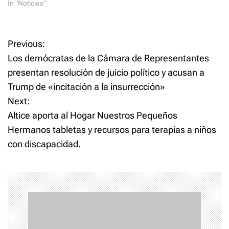
In "Noticias"
P
Previous:
Los demócratas de la Cámara de Representantes
o
presentan resolución de juicio político y acusan a
Trump de «incitación a la insurrección»
s
Next:
t
Altice aporta al Hogar Nuestros Pequeños
Hermanos tabletas y recursos para terapias a niños
n
con discapacidad.
a
v
i
g