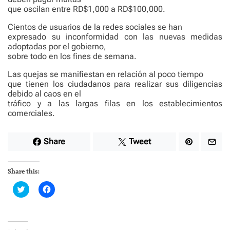
que oscilan entre RD$1,000 a RD$100,000.
Cientos de usuarios de la redes sociales se han
expresado su inconformidad con las nuevas medidas
adoptadas por el gobierno,
sobre todo en los fines de semana.
Las quejas se manifiestan en relación al poco tiempo
que tienen los ciudadanos para realizar sus diligencias
debido al caos en el
tráfico y a las largas filas en los establecimientos
comerciales.
Share
Tweet
Share this:
C
C
l
l
i
i
c
c
k
k
t
t
o
o