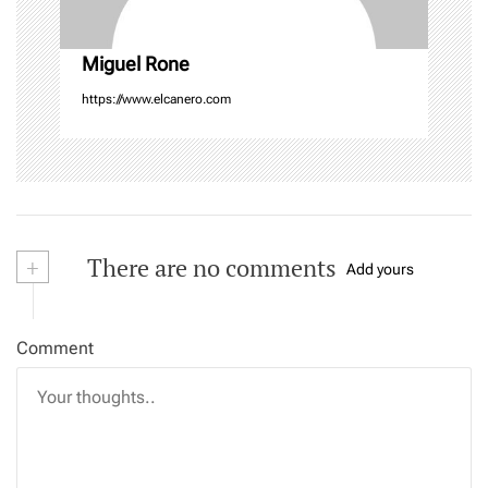
n
Miguel Rone
https://www.elcanero.com
+
There are no comments
Add yours
Comment