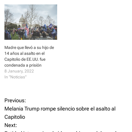
presidente Donald Trump
e
n
irrumpieron ayer miércoles
w
e
w
w
en el Capitolio federal
i
w
durante una caótica protesta
n
i
d
n
emprendida con el propósito
o
d
de frustrar…
w
o
)
w
)
Madre que llevó a su hijo de
14 años al asalto en el
Capitolio de EE.UU. fue
condenada a prisión
8 January, 2022
In "Noticias"
P
Previous:
Melania Trump rompe silencio sobre el asalto al
o
Capitolio
Next:
s