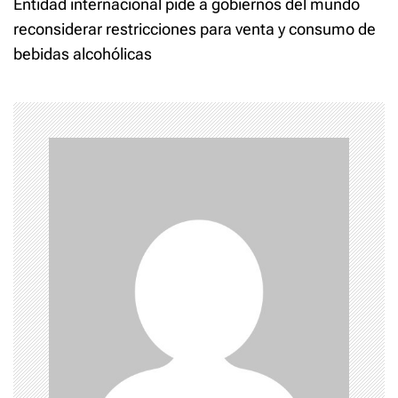
Entidad internacional pide a gobiernos del mundo
t
reconsiderar restricciones para venta y consumo de
bebidas alcohólicas
n
a
v
i
g
a
t
i
o