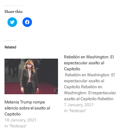
Share this:
C
C
l
l
i
i
c
c
k
k
t
t
o
o
Related
s
s
h
h
a
a
Rebelión en Washington: El
r
r
espectacular asalto al
e
e
o
o
Capitolio
n
n
Rebelión en Washington: El
T
F
w
a
espectacular asalto al
i
c
Capitolio Rebelión en
t
e
t
b
Washington: El espectacular
e
o
r
o
asalto al Capitolio Rebelión
Melania Trump rompe
(
k
en Washington: El
7 January, 2021
O
(
silencio sobre el asalto al
p
O
espectacular asalto al
In "Noticias"
Capitolio
e
p
Capitolio Washington,
n
e
18 January, 2021
s
n
Estados Unidos(LD).-
i
s
In "Noticias"
Airados simpatizantes del
n
i
n
n