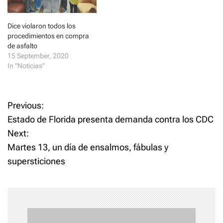
w
o
)
w
)
Dice violaron todos los
procedimientos en compra
de asfalto
15 September, 2020
In "Noticias"
P
Previous:
Estado de Florida presenta demanda contra los CDC
o
Next:
Martes 13, un día de ensalmos, fábulas y
s
supersticiones
t
n
a