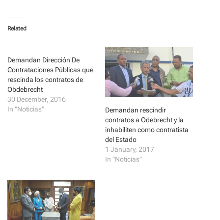
c
c
k
k
t
t
o
o
Related
s
s
h
h
a
a
r
r
e
e
Demandan Dirección De
o
o
n
n
Contrataciones Públicas que
T
F
rescinda los contratos de
w
a
i
c
Obdebrecht
t
e
30 December, 2016
t
b
e
o
In "Noticias"
Demandan rescindir
r
o
(
k
contratos a Odebrecht y la
O
(
inhabiliten como contratista
p
O
e
p
del Estado
n
e
1 January, 2017
s
n
i
s
In "Noticias"
n
i
n
n
e
n
w
e
w
w
i
w
n
i
d
n
o
d