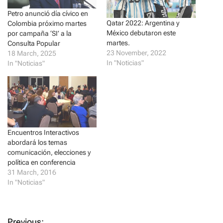
w
a
i
c
Petro anunció día cívico en
t
e
t
b
Qatar 2022: Argentina y
Colombia próximo martes
e
o
México debutaron este
r
o
por campaña ‘SI’ a la
(
k
martes.
Consulta Popular
O
(
p
O
23 November, 2022
18 March, 2025
e
p
In "Noticias"
In "Noticias"
n
e
s
n
i
s
n
i
n
n
e
n
w
e
w
w
i
w
n
i
d
n
Encuentros Interactivos
o
d
abordará los temas
w
o
)
w
comunicación, elecciones y
)
política en conferencia
31 March, 2016
In "Noticias"
Previous: