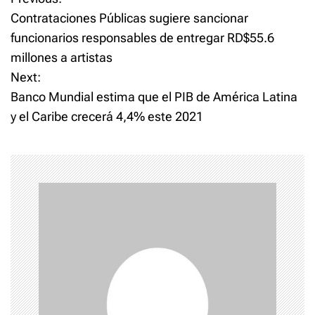
P
Contrataciones Públicas sugiere sancionar
o
funcionarios responsables de entregar RD$55.6
millones a artistas
s
Next:
t
Banco Mundial estima que el PIB de América Latina
y el Caribe crecerá 4,4% este 2021
n
a
v
i
g
a
t