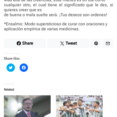
cualquier otro, el cual tiene el significado que le des, si
quieres creer que es
de buena o mala suelte será. ¡Tus deseos son ordenes!
*Ensalmo: Modo supersticioso de curar con oraciones y
aplicación empírica de varias medicinas.
Share
Tweet
Share this:
C
C
l
l
i
i
c
c
k
k
t
t
o
o
Related
s
s
h
h
a
a
r
r
e
e
o
o
n
n
T
F