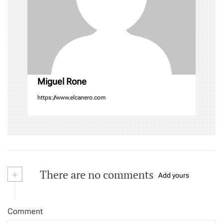
i
o
n
Miguel Rone
https://www.elcanero.com
+
There are no comments
Add yours
Comment