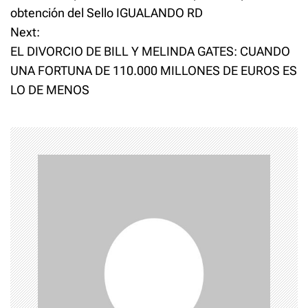
o
obtención del Sello IGUALANDO RD
Next:
s
EL DIVORCIO DE BILL Y MELINDA GATES: CUANDO
t
UNA FORTUNA DE 110.000 MILLONES DE EUROS ES
LO DE MENOS
n
a
v
i
g
a
t
i