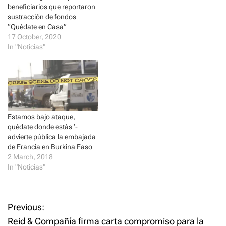
n
n
beneficiarios que reportaron
e
n
sustracción de fondos
w
e
w
w
“Quédate en Casa”
i
w
17 October, 2020
n
i
d
n
In "Noticias"
o
d
w
o
)
w
)
Estamos bajo ataque,
quédate donde estás ‘-
advierte pública la embajada
de Francia en Burkina Faso
2 March, 2018
In "Noticias"
P
Previous:
Reid & Compañía firma carta compromiso para la