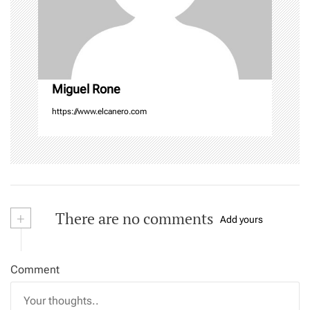
o
n
Miguel Rone
https://www.elcanero.com
+
There are no comments
Add yours
Comment