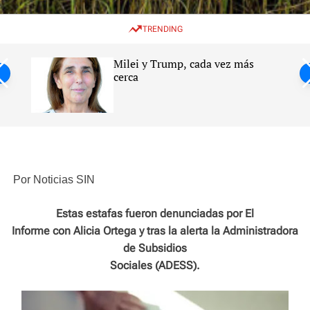
w
e
e
i
n
a
TRENDING
t
u
r
c
c
h
h
Milei y Trump, cada vez más
c
ntil
cerca
o
l
s
o
r
m
o
d
e
Por Noticias SIN
Estas estafas fueron denunciadas por El
Informe con Alicia Ortega y tras la alerta la Administradora
de Subsidios
Sociales (ADESS).