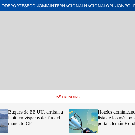
CIO
DEPORTES
ECONOMIA
INTERNACIONAL
NACIONAL
OPINION
POLI
TRENDING
Buques de EE.UU. arriban a
Hoteles dominicano
Haití en vísperas del fin del
lista de los más pop
mandato CPT
portal alemán Hol
2026