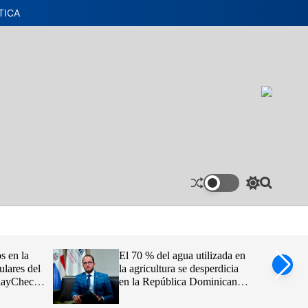
TICA
S
S
w
e
i
a
t
r
c
c
h
h
s en la
El 70 % del agua utilizada en
c
ulares del
la agricultura se desperdicia
o
idayCheck
en la República Dominicana,
l
o
afirma Claudio Caamaño
r
Vélez