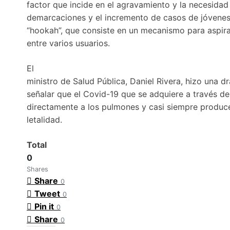
factor que incide en el agravamiento y la necesida
demarcaciones y el incremento de casos de jóvenes
“hookah”, que consiste en un mecanismo para aspi
entre varios usuarios.
El
ministro de Salud Pública, Daniel Rivera, hizo una d
señalar que el Covid-19 que se adquiere a través de
directamente a los pulmones y casi siempre produc
letalidad.
Total
0
Shares
Share
0
Tweet
0
Pin it
0
Share
0