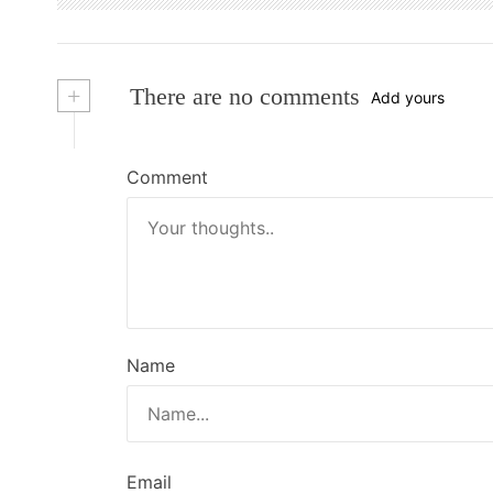
w
w
i
w
g
n
i
d
n
o
d
a
w
o
+
There are no comments
Add yours
)
w
)
t
i
Comment
o
n
Name
Email