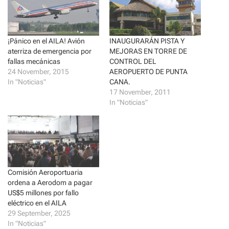
e
e
o
o
n
n
T
F
w
a
i
c
t
e
¡Pánico en el AILA! Avión
INAUGURARÁN PISTA Y
t
b
aterriza de emergencia por
MEJORAS EN TORRE DE
e
o
r
o
fallas mecánicas
CONTROL DEL
(
k
24 November, 2015
AEROPUERTO DE PUNTA
O
(
p
O
In "Noticias"
CANA.
e
p
17 November, 2011
n
e
s
n
In "Noticias"
i
s
n
i
n
n
e
n
w
e
w
w
i
w
n
i
d
n
o
d
Comisión Aeroportuaria
w
o
)
w
ordena a Aerodom a pagar
)
US$5 millones por fallo
eléctrico en el AILA
29 September, 2025
In "Noticias"