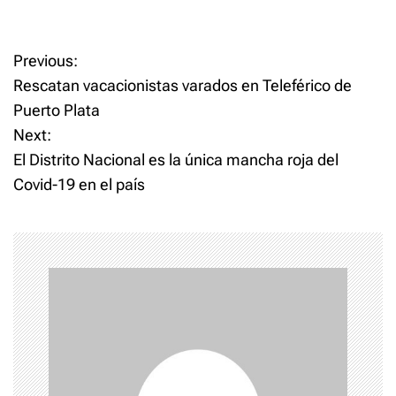
P
Previous:
Rescatan vacacionistas varados en Teleférico de
o
Puerto Plata
Next:
s
El Distrito Nacional es la única mancha roja del
t
Covid-19 en el país
n
a
v
i
g