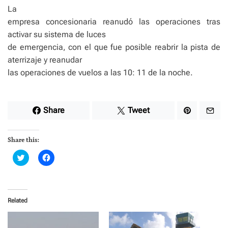
La
empresa concesionaria reanudó las operaciones tras
activar su sistema de luces
de emergencia, con el que fue posible reabrir la pista de
aterrizaje y reanudar
las operaciones de vuelos a las 10: 11 de la noche.
Share
Tweet
Share this:
C
C
l
l
i
i
c
c
k
k
t
t
o
o
Related
s
s
h
h
a
a
r
r