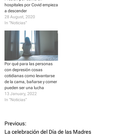
e
p
sus dos hermanos “dando
hospitales por Covid empieza
n
e
s
n
pena” buscando una cama
a descender
i
s
para internar a su madre.
n
i
28 August, 2020
n
n
Desde el día uno de la
In "Noticias"
e
n
pandemia, los…
w
e
w
w
i
w
n
i
d
n
o
d
w
o
)
w
)
Por qué para las personas
con depresión cosas
cotidianas como levantarse
de la cama, bañarse y comer
pueden ser una lucha
13 January, 2022
In "Noticias"
P
Previous:
La celebración del Día de las Madres