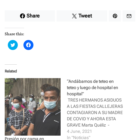
Share
Tweet
Share this:
C
C
l
l
i
i
c
c
k
k
t
t
o
o
Related
s
s
h
h
a
a
“Andábamos de teteo en
r
r
teteo y luego de hospital en
e
e
o
o
hospital”
n
n
TRES HERMANOS ASIDUOS
T
F
w
a
A LAS FIESTAS CALLEJERAS
i
c
CONTAGIARON A SU MADRE
t
e
t
b
DE COVID Y AHORA ESTA
e
o
r
o
GRAVE Marta Quéliz -
(
k
Listín Diario Santo Domingo.-
4 June, 2021
O
(
p
O
Tres días duraron Sonia y
In "Noticias"
Presión por cama en