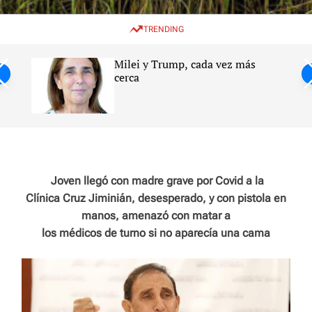
w
e
e
i
n
a
TRENDING
t
u
r
c
c
h
h
Milei y Trump, cada vez más
c
ntil
cerca
o
l
s
o
r
m
o
d
e
Joven llegó con madre grave por Covid a la
Clínica Cruz Jiminián, desesperado, y con pistola en
manos, amenazó con matar a
los médicos de turno si no aparecía una cama