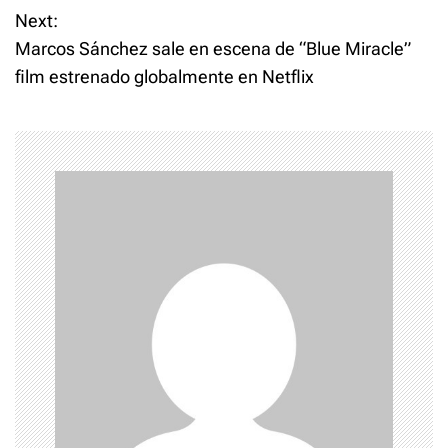
o
Next:
Marcos Sánchez sale en escena de “Blue Miracle”
s
film estrenado globalmente en Netflix
t
n
a
v
i
g
a
t
i