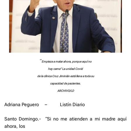
“
Empieza a matar ahora, porque aquí no
hay cama” La unidad Covid
de la clínica Cruz Jiminián está llena a toda su
capacidad de pacientes.
ARCHIVO/LD
Adriana Peguero
–
Listín Diario
Santo Domingo.-
“Si no me atienden a mi madre aquí
ahora, los