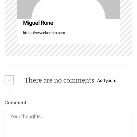
o
n
Miguel Rone
https://www.elcanero.com
+
There are no comments
Add yours
Comment