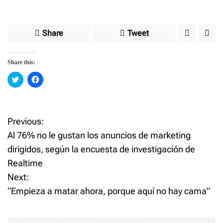
Share
Tweet
Share this:
C
C
l
l
i
i
c
c
k
k
t
t
o
o
Previous:
P
s
s
h
h
Al 76% no le gustan los anuncios de marketing
a
a
o
r
r
dirigidos, según la encuesta de investigación de
e
e
o
o
Realtime
n
n
s
T
F
w
a
Next:
i
c
t
t
e
“Empieza a matar ahora, porque aquí no hay cama”
t
b
e
o
n
r
o
(
k
O
(