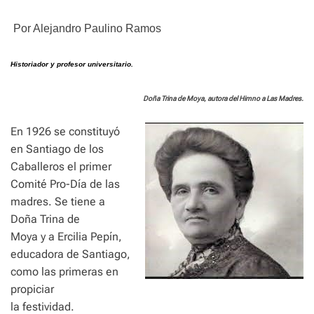
e
Por Alejandro Paulino Ramos
Historiador y profesor universitario.
Doña Trina de Moya, autora del Himno a Las Madres.
En 1926 se constituyó
en Santiago de los
Caballeros el primer
Comité Pro-Día de las
madres. Se tiene a
Doña Trina de
Moya y a Ercilia Pepín,
educadora de Santiago,
como las primeras en
propiciar
la festividad.