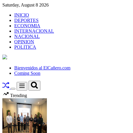
Skip
Saturday, August 8 2026
to
INICIO
content
DEPORTES
ECONOMIA
INTERNACIONAL
NACIONAL
OPINION
POLITICA
El
Cañero.com
Bienvenidos al ElCañero.com
Coming Soon
Search
Menu
Switch
Trending
color
mode