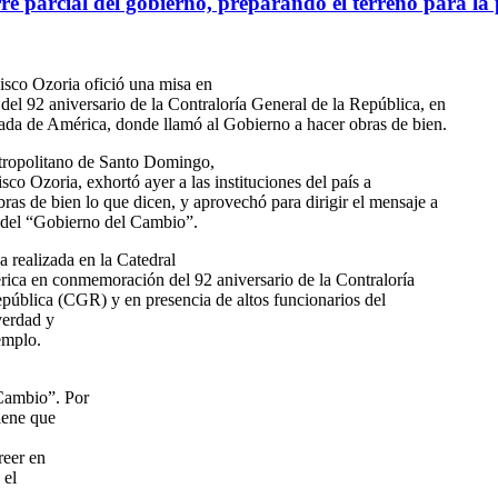
rre parcial del gobierno, preparando el terreno para l
sco Ozoria ofició una misa en
l 92 aniversario de la Contraloría General de la República, en
ada de América, donde llamó al Gobierno a hacer obras de bien.
tropolitano de Santo Domingo,
co Ozoria, exhortó ayer a las instituciones del país a
ras de bien lo que dicen, y aprovechó para dirigir el mensaje a
s del “Gobierno del Cambio”.
 realizada en la Catedral
ica en conmemoración del 92 aniversario de la Contraloría
pública (CGR) y en presencia de altos funcionarios del
verdad y
emplo.
 Cambio”. Por
iene que
reer en
 el