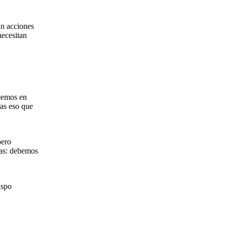
an acciones
necesitan
eemos en
ras eso que
pero
ras: debemos
ispo