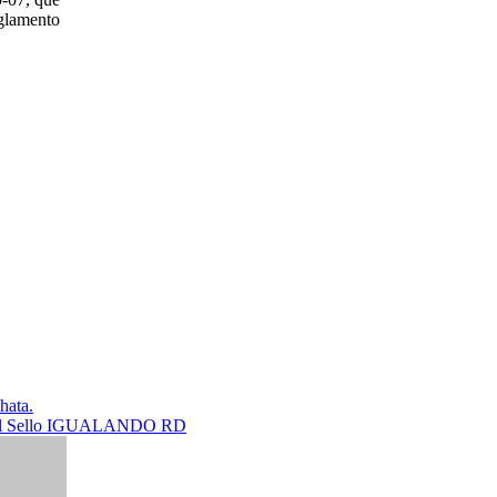
eglamento
hata.
n del Sello IGUALANDO RD