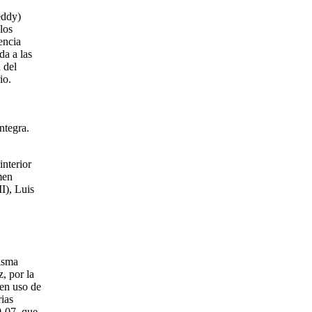
eddy)
los
encia
da a las
 del
io.
ntegra.
interior
men
I), Luis
misma
, por la
uen uso de
rias
0-07, que