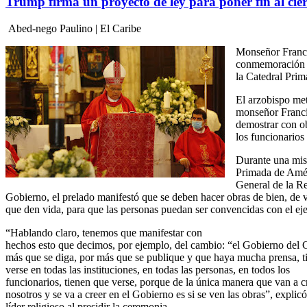
Trump firma un proyecto de ley para poner fin al cie
Abed-nego Paulino | El Caribe
Monseñor Franci
conmemoración de
la Catedral Prim
El arzobispo me
monseñor Francis
demostrar con ob
los funcionario
Durante una misa
Primada de Amér
General de la Re
Gobierno, el prelado manifestó que se deben hacer obras de bien, de 
que den vida, para que las personas puedan ser convencidas con el ej
“Hablando claro, tenemos que manifestar con
hechos esto que decimos, por ejemplo, del cambio: “el Gobierno del
más que se diga, por más que se publique y que haya mucha prensa, t
verse en todas las instituciones, en todas las personas, en todos los
funcionarios, tienen que verse, porque de la única manera que van a c
nosotros y se va a creer en el Gobierno es si se ven las obras”, explicó
líder religioso al presidir la ceremonia.