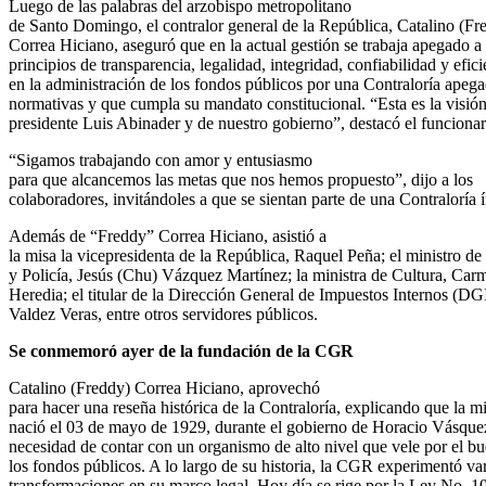
Luego de las palabras del arzobispo metropolitano
de Santo Domingo, el contralor general de la República, Catalino (Fr
Correa Hiciano, aseguró que en la actual gestión se trabaja apegado a 
principios de transparencia, legalidad, integridad, confiabilidad y efici
en la administración de los fondos públicos por una Contraloría apega
normativas y que cumpla su mandato constitucional. “Esta es la visión
presidente Luis Abinader y de nuestro gobierno”, destacó el funcionar
“Sigamos trabajando con amor y entusiasmo
para que alcancemos las metas que nos hemos propuesto”, dijo a los
colaboradores, invitándoles a que se sientan parte de una Contraloría í
Además de “Freddy” Correa Hiciano, asistió a
la misa la vicepresidenta de la República, Raquel Peña; el ministro de 
y Policía, Jesús (Chu) Vázquez Martínez; la ministra de Cultura, Car
Heredia; el titular de la Dirección General de Impuestos Internos (DGI
Valdez Veras, entre otros servidores públicos.
Se conmemoró ayer de la fundación de la CGR
Catalino (Freddy) Correa Hiciano, aprovechó
para hacer una reseña histórica de la Contraloría, explicando que la 
nació el 03 de mayo de 1929, durante el gobierno de Horacio Vásquez
necesidad de contar con un organismo de alto nivel que vele por el b
los fondos públicos. A lo largo de su historia, la CGR experimentó va
transformaciones en su marco legal. Hoy día se rige por la Ley No. 1