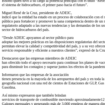
Bisonó quien tuvo a su cargo la ponencia principal con el título “Reo
el sistema de hidrocarburo, el primer paso hacia el futuro”.
Miguel René de la Cruz, presidente de ADEIC,
indicó que la entidad ha estado en un proceso de colaboración con el 
público para fortalecer y promover la sana competencia dentro de un
regulatorio adaptado a las nuevas tendencias y las demandas de los us
sector de hidrocarburos del país.
“Desde ADEIC apoyamos al sector público para
adoptar las mejores prácticas en las disposiciones regulatorias del sect
permitan elevar la calidad y competitividad del país, y a su vez ofrece
servicio responsable y eficiente a nuestros clientes”, expresó de la Cru
Destacaron que las empresas miembros de ADEIC
han ofrecido todo el apoyo necesario para continuar los planes de va
para disminuir los contagios y superar juntos los efectos de la pandem
Informaron que las empresas de la asociación
tienen presencia en la mayoría de los aeropuertos del país y en toda la
geografía nacional con una red de cientos de Estaciones de GLP, Gas
Gasolina.
Así mismo expresaron que también brindan
servicios de transporte de combustible moviendo aproximadamente12
Galones mensuales y generando más de 3,000 empleos de manera dire