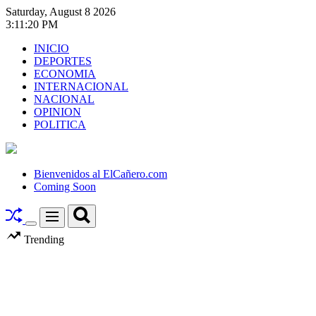
Skip
Saturday, August 8 2026
to
3
:
11
:
21
PM
content
INICIO
DEPORTES
ECONOMIA
INTERNACIONAL
NACIONAL
OPINION
POLITICA
El
Cañero.com
Bienvenidos al ElCañero.com
Coming Soon
Search
Menu
Switch
Trending
color
mode