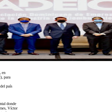
, en
), para
del país
ental donde
mes, Víctor