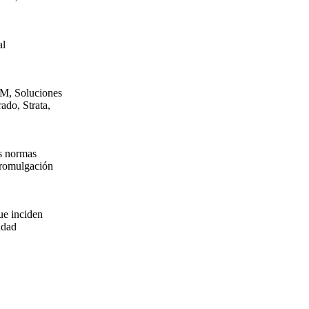
al
PM, Soluciones
ado, Strata,
as normas
promulgación
ue inciden
idad