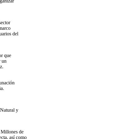
rganizar
sector
 marco
uarios del
or que
r un
z.
cunación
ia.
 Natural y
 Millones de
cta, así como