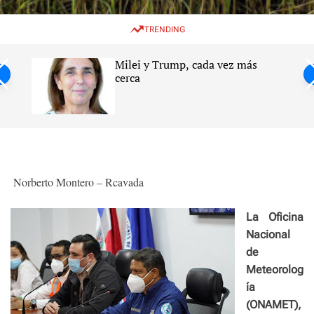
w
e
e
i
n
a
TRENDING
t
u
r
c
c
h
h
Milei y Trump, cada vez más
c
ntil
cerca
o
l
s
o
r
m
o
d
e
Norberto Montero – Rcavada
La Oficina
Nacional
de
Meteorolog
ía
(ONAMET),