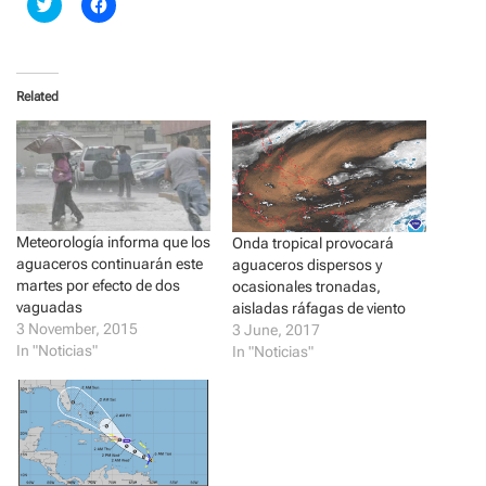
C
C
l
l
i
i
c
c
k
k
t
t
o
o
Related
s
s
h
h
a
a
r
r
e
e
o
o
n
n
T
F
w
a
i
c
t
e
Meteorología informa que los
Onda tropical provocará
t
b
aguaceros continuarán este
aguaceros dispersos y
e
o
r
o
martes por efecto de dos
ocasionales tronadas,
(
k
vaguadas
aisladas ráfagas de viento
O
(
p
O
3 November, 2015
3 June, 2017
e
p
In "Noticias"
In "Noticias"
n
e
s
n
i
s
n
i
n
n
e
n
w
e
w
w
i
w
n
i