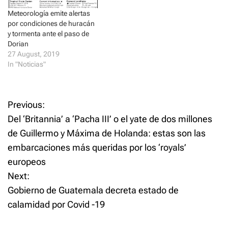
d
n
o
d
Meteorología emite alertas
w
o
por condiciones de huracán
)
w
)
y tormenta ante el paso de
Dorian
27 August, 2019
In "Noticias"
P
Previous:
Del ‘Britannia’ a ‘Pacha III’ o el yate de dos millones
o
de Guillermo y Máxima de Holanda: estas son las
embarcaciones más queridas por los ‘royals’
s
europeos
t
Next:
Gobierno de Guatemala decreta estado de
n
calamidad por Covid -19
a