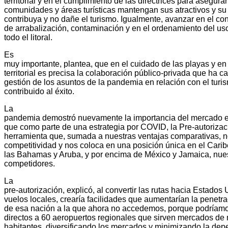
territorial y en el cumplimiento de las directrices para asegura
comunidades y áreas turísticas mantengan sus atractivos y su 
contribuya y no dañe el turismo. Igualmente, avanzar en el co
de arrabalización, contaminación y en el ordenamiento del uso
todo el litoral.
Es
muy importante, plantea, que en el cuidado de las playas y e
territorial es precisa la colaboración público-privada que ha ca
gestión de los asuntos de la pandemia en relación con el turi
contribuido al éxito.
La
pandemia demostró nuevamente la importancia del mercado e
que como parte de una estrategia por COVID, la Pre-autorizac
herramienta que, sumada a nuestras ventajas comparativas, n
competitividad y nos coloca en una posición única en el Caribe
las Bahamas y Aruba, y por encima de México y Jamaica, nues
competidores.
La
pre-autorización, explicó, al convertir las rutas hacia Estados
vuelos locales, crearía facilidades que aumentarían la penetr
de esa nación a la que ahora no accedemos, porque podríamo
directos a 60 aeropuertos regionales que sirven mercados de
habitantes, diversificando los mercados y minimizando la dep