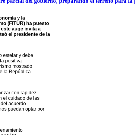
rre parcial del gobierno, preparando el terreno para l
onomía y la
ismo (FITUR) ha puesto
 este auge invita a
eó el presidente de la
 estelar y debe
a positiva
urismo mostrado
de la República
anzar con rapidez
 el cuidado de las
n del acuerdo
nos puedan optar por
rdenamiento