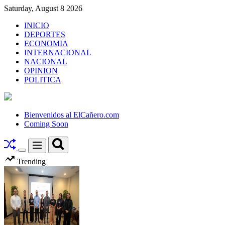
Skip
Saturday, August 8 2026
to
INICIO
content
DEPORTES
ECONOMIA
INTERNACIONAL
NACIONAL
OPINION
POLITICA
El
Cañero.com
Bienvenidos al ElCañero.com
Coming Soon
Search
Menu
Switch
Trending
color
mode