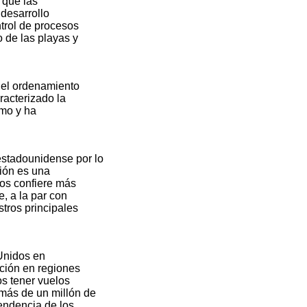
r que las
desarrollo
ntrol de procesos
 de las playas y
n el ordenamiento
racterizado la
smo y ha
stadounidense por lo
ión es una
os confiere más
, a la par con
tros principales
 Unidos en
ación en regiones
s tener vuelos
 más de un millón de
endencia de los