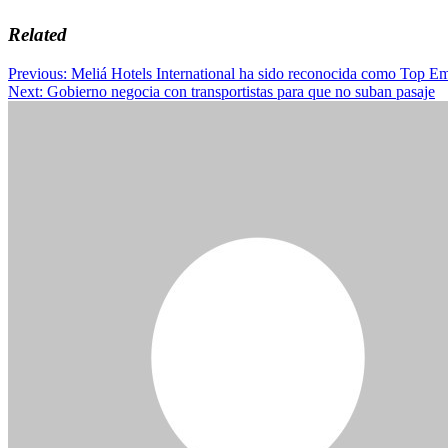
Related
Post
Previous:
Meliá Hotels International ha sido reconocida como Top 
Next:
Gobierno negocia con transportistas para que no suban pasaje
navigation