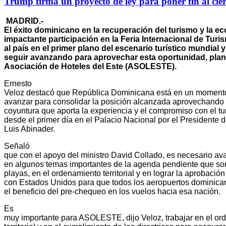
Trump firma un proyecto de ley para poner fin al cie
MADRID.-
El éxito dominicano en la recuperación del turismo y la ec
impactante participación en la Feria Internacional de Tur
al país en el primer plano del escenario turístico mundial y
seguir avanzando para aprovechar esta oportunidad, plant
Asociación de Hoteles del Este (ASOLESTE).
Ernesto
Veloz destacó que República Dominicana está en un momento
avanzar para consolidar la posición alcanzada aprovechando l
coyuntura que aporta la experiencia y el compromiso con el t
desde el primer día en el Palacio Nacional por el Presidente 
Luis Abinader.
Señaló
que con el apoyo del ministro David Collado, es necesario av
en algunos temas importantes de la agenda pendiente que son
playas, en el ordenamiento territorial y en lograr la aprobació
con Estados Unidos para que todos los aeropuertos dominica
el beneficio del pre-chequeo en los vuelos hacia esa nación.
Es
muy importante para ASOLESTE, dijo Veloz, trabajar en el o