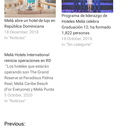
n
n
T
F
w
a
i
c
t
e
Programa de liderazgo de
t
b
Meliá abre un hotel de lujo en
Hoteles Meliá celebra
e
o
República Dominicana
r
o
Graduación 12; ha formado
(
k
18 December, 2018
1,822 personas
O
(
p
O
In "Noticias"
18 October, 2018
e
p
In "Sin categoría"
n
e
s
n
i
s
Meliá Hotels International
n
i
n
n
reinicia operaciones en RD
e
n
“Los hoteles que estarán
w
e
w
w
operando son The Grand
i
w
Reserve at Paradisus Palma
n
i
d
n
Real, Meliá Caribe Beach
o
d
(For Everyone) y Meliá Punta
w
o
)
w
Cana Beach (Solo Adultos)
5 October, 2020
)
con ofertas de hasta un 30%
In "Noticias"
de descuento en tarifas y un
niño gratis” PUNTA CANA. -
Luego de haber recesado
P
Previous:
sus operaciones debido al…