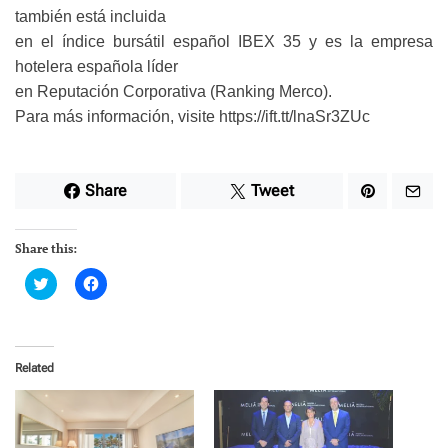
también está incluida
en el índice bursátil español IBEX 35 y es la empresa
hotelera española líder
en Reputación Corporativa (Ranking Merco).
Para más información, visite https://ift.tt/lnaSr3ZUc
Share
Tweet
Share this:
C
C
l
l
i
i
c
c
k
k
t
t
o
o
Related
s
s
h
h
a
a
r
r
e
e
o
o