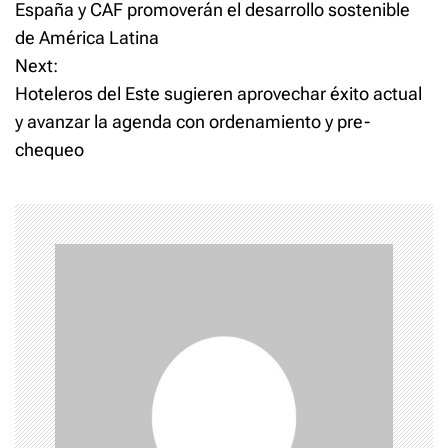
España y CAF promoverán el desarrollo sostenible
o
de América Latina
Next:
s
Hoteleros del Este sugieren aprovechar éxito actual
t
y avanzar la agenda con ordenamiento y pre-
chequeo
n
a
v
i
g
a
t