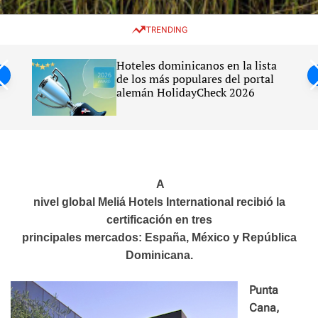
w
e
e
i
n
a
TRENDING
t
u
r
c
c
h
h
la lista
El 70 % del agua utilizada en la
c
 portal
agricultura se desperdicia en la
o
026
República Dominicana, afirma
l
Claudio Caamaño Vélez
o
r
m
o
d
e
A
nivel global Meliá Hotels International recibió la
certificación en tres
principales mercados: España, México y República
Dominicana.
Punta
Cana,