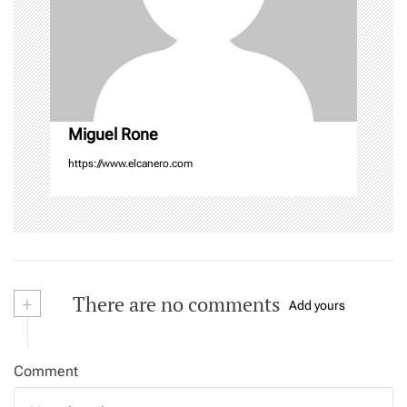
i
o
n
Miguel Rone
https://www.elcanero.com
+
There are no comments
Add yours
Comment