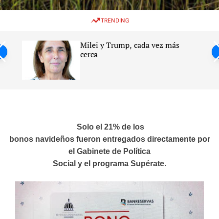
w
e
e
i
n
a
TRENDING
t
u
r
c
c
h
h
Milei y Trump, cada vez más
c
ntil
cerca
o
l
s
o
r
m
o
d
e
Solo el 21% de los
bonos navideños fueron entregados directamente por
el Gabinete de Política
Social y el programa Supérate.