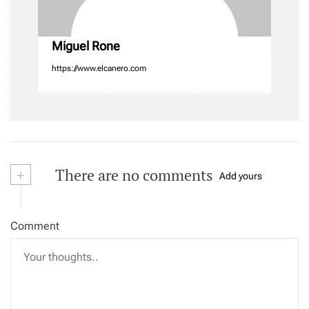
n
Miguel Rone
https://www.elcanero.com
+
There are no comments
Add yours
Comment