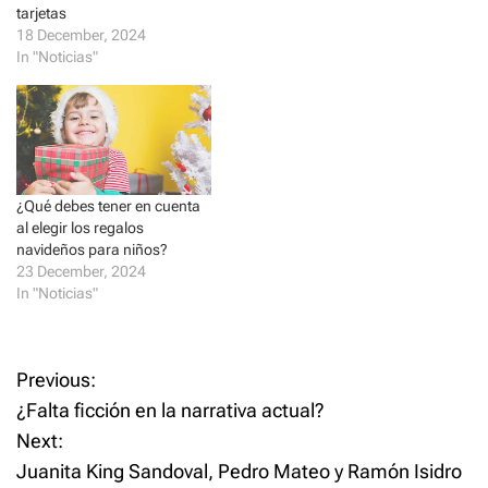
e
p
tarjetas
n
e
s
n
18 December, 2024
i
s
In "Noticias"
n
i
n
n
e
n
w
e
w
w
i
w
n
i
d
n
o
d
w
o
)
w
¿Qué debes tener en cuenta
)
al elegir los regalos
navideños para niños?
23 December, 2024
In "Noticias"
P
Previous:
¿Falta ficción en la narrativa actual?
o
Next:
Juanita King Sandoval, Pedro Mateo y Ramón Isidro
s