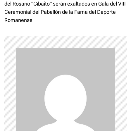
del Rosario “Cibaíto” serán exaltados en Gala del VIII
t
Ceremonial del Pabellón de la Fama del Deporte
Romanense
n
a
v
i
g
a
t
i
o