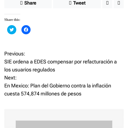
Share
Tweet
Share this:
C
C
l
l
i
i
c
c
k
k
t
t
o
o
Previous:
P
s
s
h
h
SIE ordena a EDES compensar por refacturación a
a
a
o
r
r
los usuarios regulados
e
e
o
o
Next:
n
n
s
T
F
w
a
En Mexico: Plan del Gobierno contra la inflación
i
c
t
t
e
cuesta 574,874 millones de pesos
t
b
e
o
n
r
o
(
k
O
(
p
O
a
e
p
n
e
s
n