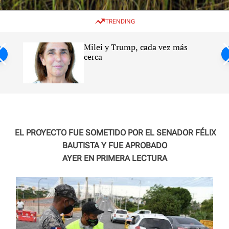
w
e
e
i
n
a
TRENDING
t
u
r
c
c
h
h
Milei y Trump, cada vez más
c
ntil
cerca
o
l
s
o
r
m
o
d
e
EL PROYECTO FUE SOMETIDO POR EL SENADOR FÉLIX
BAUTISTA Y FUE APROBADO
AYER EN PRIMERA LECTURA