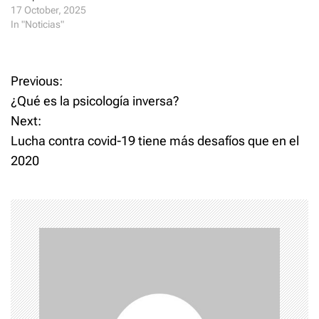
)
w
)
17 October, 2025
In "Noticias"
P
Previous:
¿Qué es la psicología inversa?
o
Next:
Lucha contra covid-19 tiene más desafíos que en el
s
2020
t
n
a
v
i