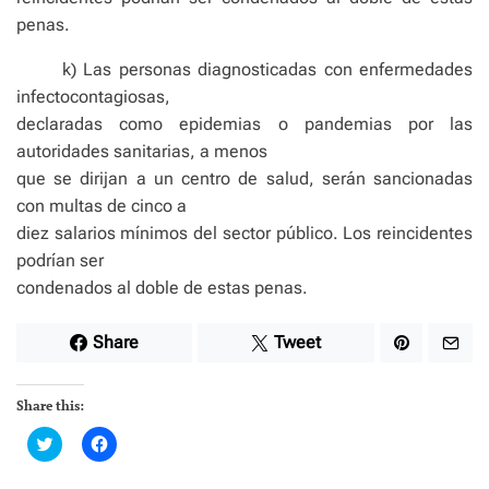
penas.
k) Las personas diagnosticadas con enfermedades
infectocontagiosas,
declaradas como epidemias o pandemias por las
autoridades sanitarias, a menos
que se dirijan a un centro de salud, serán sancionadas
con multas de cinco a
diez salarios mínimos del sector público. Los reincidentes
podrían ser
condenados al doble de estas penas.
Share
Tweet
Share this:
C
C
l
l
i
i
c
c