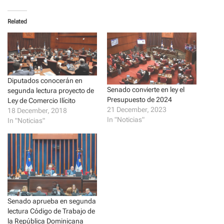
k
k
t
t
o
o
Related
s
s
h
h
a
a
r
r
e
e
o
o
n
n
T
F
w
a
Diputados conocerán en
i
c
t
e
Senado convierte en ley el
segunda lectura proyecto de
t
b
Presupuesto de 2024
Ley de Comercio Ilícito
e
o
r
o
21 December, 2023
18 December, 2018
(
k
In "Noticias"
In "Noticias"
O
(
p
O
e
p
n
e
s
n
i
s
n
i
n
n
e
n
w
e
w
w
i
w
n
i
Senado aprueba en segunda
d
n
lectura Código de Trabajo de
o
d
w
o
la República Dominicana