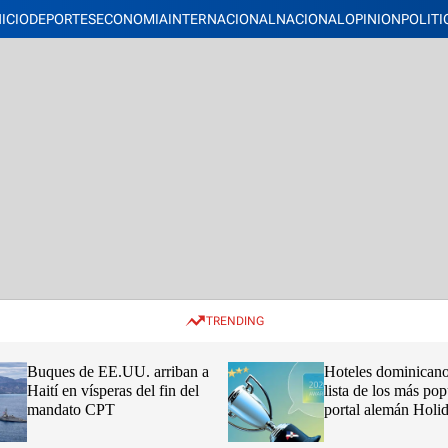
NICIO
DEPORTES
ECONOMIA
INTERNACIONAL
NACIONAL
OPINION
POLITI
TRENDING
Buques de EE.UU. arriban a
Hoteles dominicano
Haití en vísperas del fin del
lista de los más pop
mandato CPT
portal alemán Hol
2026