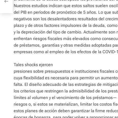
Nuestros estudios indican que estos saltos suelen oscil
del PIB en períodos de pronóstico de 5 años. Lo que su
negativos son los desalentadores resultados del creci
plazo y de otros factores impulsores de la deuda, com
y la depreciación del tipo de cambio. Actualmente son
enfrentan riesgos fiscales más elevados como consecu
de préstamos, garantías y otras medidas adoptadas para
empresas como al empleo de los efectos de la COVID-
Tales shocks ejercen
presiones sobre presupuestos e instituciones fiscales c
cuya flexibilidad es necesaria para permitir un aumento
falta. El diseño adecuado de las estrategias de mitig
los criterios que restringen la admisibilidad de los prest
límites al volumen y el vencimiento de los préstamos— 
riesgos o, si estos se materializan, limitar los costos f
estos planes de acción deben garantizar la firme reduc
épocas de bonanza, para poder volver a proporcionar apo