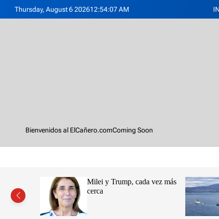
S
Thursday, August 6 2026
12
:
54
:
09
AM
I
k
i
p
t
o
c
E
o
l
n
C
t
a
e
ñ
n
e
Bienvenidos al ElCañero.com
Coming Soon
t
r
o
.
c
o
na y su
Milei y Trump, cada vez más
m
sidad
cerca
pulsan
zadas sobre
Espástica