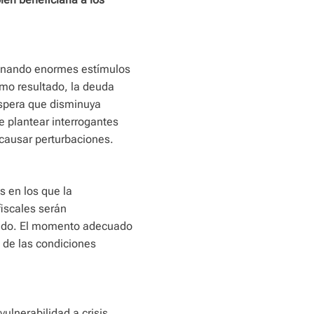
onando enormes estímulos
omo resultado, la deuda
spera que disminuya
e plantear interrogantes
 causar perturbaciones.
s en los que la
fiscales serán
zado. El momento adecuado
á de las condiciones
vulnerabilidad a crisis