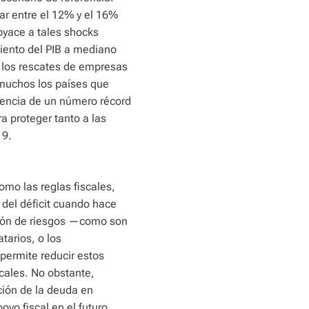
ar entre el 12% y el 16%
byace a tales shocks
miento del PIB a mediano
o los rescates de empresas
 muchos los países que
encia de un número récord
 proteger tanto a las
19.
omo las reglas fiscales,
 del déficit cuando hace
ación de riesgos —como son
atarios, o los
permite reducir estos
iscales. No obstante,
ción de la deuda en
yo fiscal en el futuro.